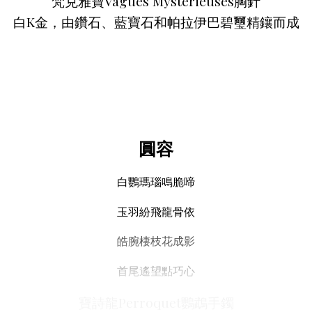
梵克雅寶Vagues Mystérieuses胸針
白K金，由鑽石、藍寶石和帕拉伊巴碧璽精鑲而成
圓容
白鸚瑪瑙鳴脆啼
玉羽紛飛龍骨依
皓腕棲枝花成影
首尾遙望點巧心
寶詩龍Perroquet鸚鵡手鐲