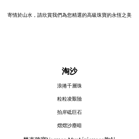
寄情於山水，請欣賞我們為您精選的高級珠寶的永恆之美
淘沙
浪捲千層珠
粒粒凌艱險
拍岸砥巨石
熠熠沙塵暗