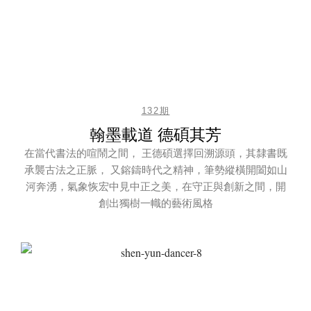
132期
翰墨載道 德碩其芳
在當代書法的喧鬧之間， 王德碩選擇回溯源頭，其隸書既
承襲古法之正脈， 又鎔鑄時代之精神，筆勢縱橫開闔如山
河奔湧，氣象恢宏中見中正之美，在守正與創新之間，開
創出獨樹一幟的藝術風格