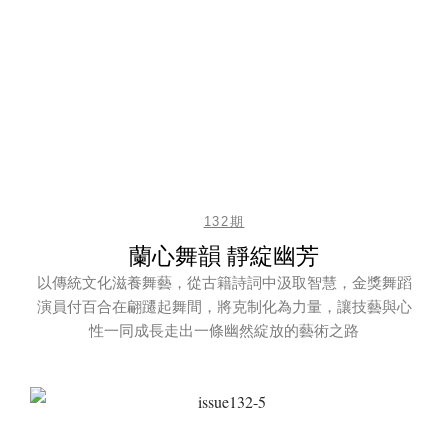
132期
蘭心舞韻 靜綻幽芳
以傳統文化滋養舞藝，從古籍詩詞中汲取智慧，金獎舞蹈
演員付百合在翩躚起舞間，將克制化為力量，讓技藝與心
性一同成長走出一條幽然綻放的藝術之路