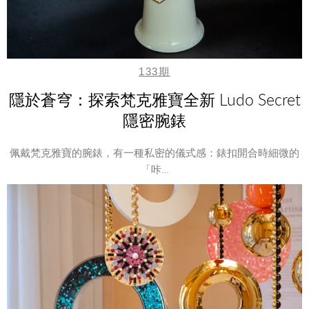
133期
隱於蒼穹：探索梵克雅寶全新 Ludo Secret
隱密腕錶
佩戴梵克雅寶的腕錶，有一種私密的儀式感：錶扣開合時細微的
「咔…