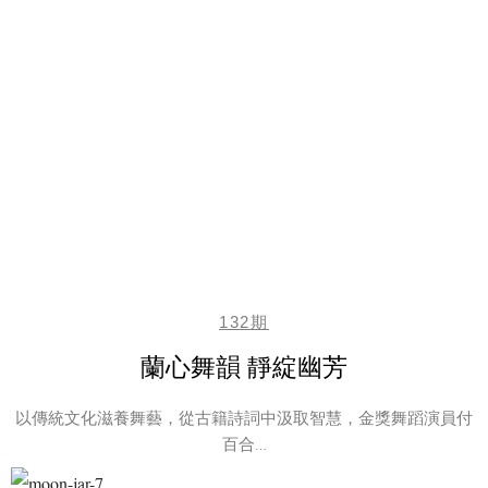
132期
蘭心舞韻 靜綻幽芳
以傳統文化滋養舞藝，從古籍詩詞中汲取智慧，金獎舞蹈演員付
百合…