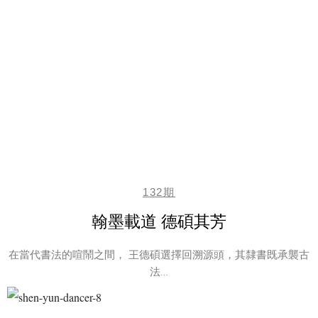
132期
翰墨載道 德碩其芳
在當代書法的喧鬧之間， 王德碩選擇回溯源頭，其隸書既承襲古
法…