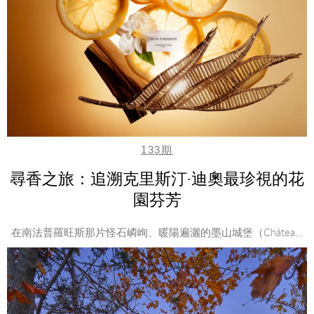
133期
尋香之旅：追溯克里斯汀·迪奧最珍視的花
園芬芳
在南法普羅旺斯那片怪石嶙峋、暖陽遍灑的墨山城堡（Châtea…