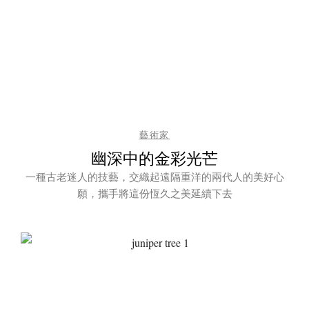
藝術家
幽深中的金彩光芒
一種古老迷人的技藝，交織起遠隔重洋的兩代人的美好心
願，攜手將這份恆久之美延續下去