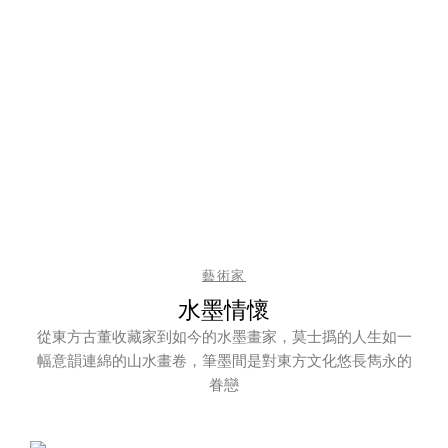
藝術家
水墨情懷
從東方古董收藏家到如今的水墨畫家，莫士撝的人生如一
幅意韻連綿的山水畫卷，筆墨間是對東方文化悠長雋永的
眷戀