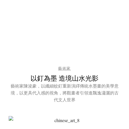
藝術家
以釘為墨 造境山水光影
藝術家陳浚豪，以纖細蚊釘重新演繹傳統水墨畫的美學意
境，以更具代入感的視角，將觀畫者引領進飄逸瀟灑的古
代文人世界