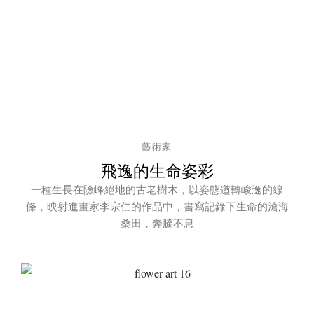
藝術家
飛逸的生命姿彩
一種生長在險峰絕地的古老樹木，以姿態遒轉峻逸的線
條，映射進畫家李宗仁的作品中，書寫記錄下生命的滄海
桑田，奔騰不息