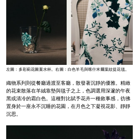
左圖：多彩薊花圖案水杯。右圖：白色羊毛與喀什米爾葉紋提花毯。
織物系列則從餐廳過渡至客廳，散發著沉靜的優雅。精緻
的花束散落在羊絨靠墊與毯子之上，色調選用深邃的午夜
黑或清冷的霜白色。這種對比賦予花卉一種敘事感，彷彿
置身於一座永不沉睡的花園，在月色之下凝視花影、靜靜
沉思。