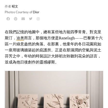
作者
昭文
Photos Courtesy of
Dior
在我們記憶的地圖中，總有某些地方能四季常青。對克里
斯汀．
迪奧
而言，那個地方便是Ranelagh——巴黎第十六
區一片綠意盎然的角落。在那裏，他童年的冬日花園宛如
一座用玻璃牆築起的庇護所。正是在那濕潤的空氣與泥土
芬芳之中，年幼的時裝設計大師初次聆聽到花朵的語言，
並成為他日後創作的靈感繆斯。