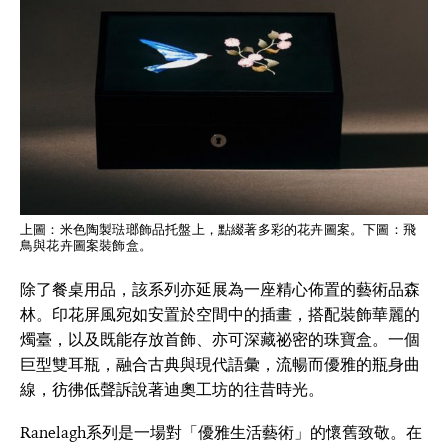
上圖：米色陶製琺瑯飾品托盤上，點綴著多彩的花卉圖案。下圖：飛
鳥與花卉圖案裝飾盒。
除了餐桌用品，該系列亦延展為一座精心佈置的藝術品森
林。印花屏風宛如安置於空間中的插畫，搭配裝飾華麗的
燭臺，以及既能存放首飾、亦可深藏祕密的珠寶盒。一個
巨型雙耳瓶，融合古典與現代語彙，流暢而優雅的瓶身曲
線，彷彿低聲訴說著迪奧工坊的往昔時光。
Ranelagh系列是一場對「優雅生活藝術」的懷舊致敬。在