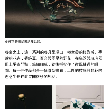
多彩花卉圖案玻璃甜點盤。
餐桌之上，這一系列的餐具呈現出一種空靈的輕盈感。手
繪的花卉，香豌豆、百合與零星的野花，在瓷器與玻璃器
皿上爭奇鬥豔，筆觸細膩，彷彿捕捉住了微風拂過的瞬
間。每一件作品都是一幅微型畫布，工匠的技藝與野花的
恣意生長在此展開微妙的對話。