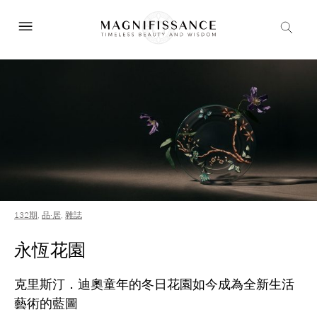
132期
,
品·居
,
雜誌
永恆花園
克里斯汀．迪奧童年的冬日花園如今成為全新生活
藝術的藍圖