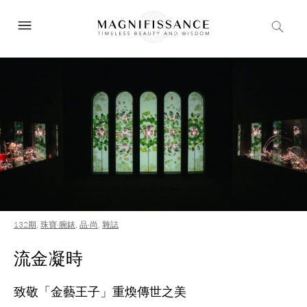
132期
,
珠寶·腕錶
,
品·尚
,
雜誌
流金凝時
致敬「金藝王子」重煥傳世之美