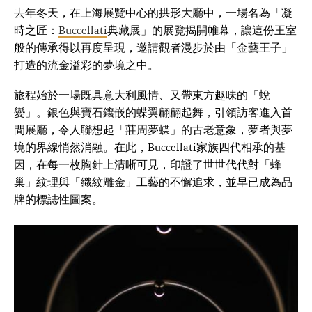
去年冬天，在上海展覽中心的拱形大廳中，一場名為「凝
時之匠：
Buccellati
典藏展」的展覽揭開帷幕，讓這份王室
般的傳承得以再度呈現，邀請觀者漫步於由「金藝王子」
打造的流金溢彩的夢境之中。
旅程始於一場既具意大利風情、又帶東方趣味的「蛻
變」。銀色與寶石鑲嵌的蝶翼翩翩起舞，引領訪客進入首
間展廳，令人聯想起「莊周夢蝶」的古老意象，夢者與夢
境的界線悄然消融。在此，Buccellati家族四代相承的基
因，在每一枚胸針上清晰可見，印證了世世代代對「蜂
巢」紋理與「織紋雕金」工藝的不懈追求，並早已成為品
牌的標誌性圖案。