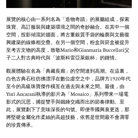
展覽的核心由一系列名為「造物奇蹟」的展廳組成，探索
珠寶、高訂服裝與建築環境之間的奇妙融合。在其中一個
空間，投影傾瀉於牆面，將古董銀質手袋的輪廓與文藝復
興建築的線條相交疊。在另一個空間，粉盒與菸盒被提升
至考古文物的高度，致敬Mario和Gianmaria Buccellati父
子二人對古典時代與「波斯科雷亞萊銀杯」的鍾情。
觀展體驗在名為「典藏長廊」的空間達到高潮。在這裏，
白色古典石柱彷彿漂浮在數位虛空之中，品牌方1920年代
至今的高級珠寶傑作橫亙在過去與未來之間。最後，由
Yuri Ancarani執導的影片為「Mosaico」系列帶來一場電
影式的沉思，捕捉雙手與鐵錘交織而出的節奏律動。至
此，展覽劃下了意味深長的句號。即便帝國興衰更迭，那
將堅硬金屬化作柔絲的高超技藝，依舊是世間最不會凋零
的珍貴傳承。