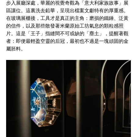
步入展廳深處，華麗的視覺奇觀為「意大利家族故事」展
區讓位。這裏洗去鉛華，呈現出檔案文獻特有的厚重感。
在玻璃展櫃後，工具才是真正的主角：磨損的鐵錘、泛黃
的信件，以及那些散發著米蘭原始工坊氣息的顆粒感照
片。這是「王子」指縫間不可或缺的「塵土」，提醒著觀
者：即便最輕盈空靈的后冠，最初也不過是一塊頑固的金
屬胚料。