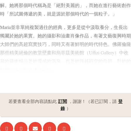
解。她將那個時代稱為是「絕對美麗的」，而她在進行藝術創作
時「所試圖傳遞的美，就是源於那個時代的一個粒子。」
Maria並非單純複製過往的經典，更多是從中汲取養分，生長出
獨屬於她的果實。她的攝影和油畫肖像作品，有著文藝復興時期
大師們的高超寫實技巧，同時又有著鮮明的時代特色。佛羅倫薩
那些精美絕倫的教堂壁畫和烏菲茲美術館（Uffizi Gallery）中收
藏的藝術精品是她靈感的源泉，也是她跨越時空的良師，對她的
影響從孩提時代便已開始。
訂閱
登
若要查看全部內容請點此
，謝謝！（若已訂閱，請
錄
）