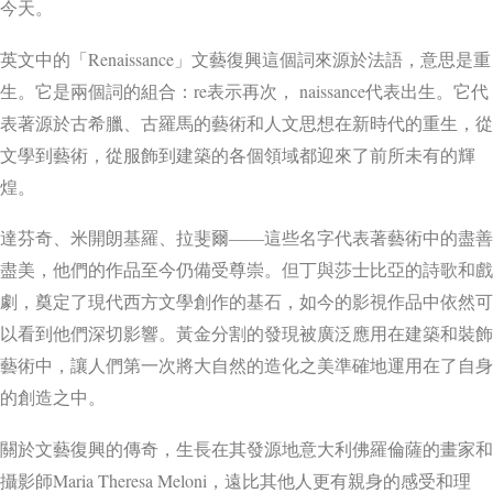
今天。
英文中的「Renaissance」文藝復興這個詞來源於法語，意思是重
生。它是兩個詞的組合：re表示再次， naissance代表出生。它代
表著源於古希臘、古羅馬的藝術和人文思想在新時代的重生，從
文學到藝術，從服飾到建築的各個領域都迎來了前所未有的輝
煌。
達芬奇、米開朗基羅、拉斐爾――這些名字代表著藝術中的盡善
盡美，他們的作品至今仍備受尊崇。但丁與莎士比亞的詩歌和戲
劇，奠定了現代西方文學創作的基石，如今的影視作品中依然可
以看到他們深切影響。黃金分割的發現被廣泛應用在建築和裝飾
藝術中，讓人們第一次將大自然的造化之美準確地運用在了自身
的創造之中。
關於文藝復興的傳奇，生長在其發源地意大利佛羅倫薩的畫家和
攝影師Maria Theresa Meloni，遠比其他人更有親身的感受和理