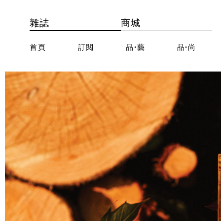
雜誌
商城
首頁
訂閱
品·藝
品·尚