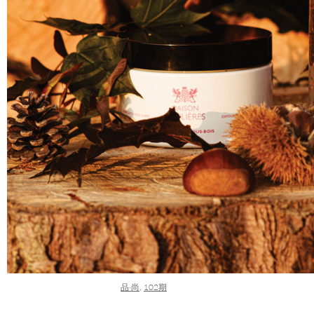
品·尚
,
102期