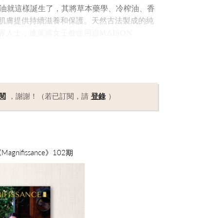
ES潤膚油就這樣誕生了，其將草本藥學、冷榨油、香
肌膚提供持續滋養和保護。天然古法製成的純
人士，連英國女王都使用過MAISON
閱
，謝謝！（若已訂閱，請
登錄
）
nifissance》102期