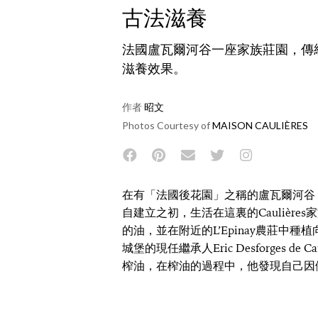
古法滋養
法國盧瓦爾河谷一座家族莊園，傳
滋養效果。
作者
昭文
Photos Courtesy of
MAISON CAULIÈRES
在有「法國後花園」之稱的盧瓦爾河谷
自建立之初，生活在這裏的Caulièr
的油，並在附近的L’Epinay農莊中種植
城堡的現任繼承人Eric Desforges d
榨油，在榨油的過程中，他發現自己因