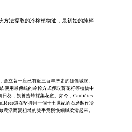
統方法提取的冷榨植物油，最初始的純粹
，矗立著一座已有近三百年歷史的雄偉城堡。
es家族便用最傳統的冷榨方式獲取葵花籽等植物中
向日葵，飼養蜜蜂採集花蜜。如今，Caulières
e Caulières還在堅持用一個十七世紀的石磨製作冷
做農活而變粗糙的雙手竟慢慢細膩柔滑起來。