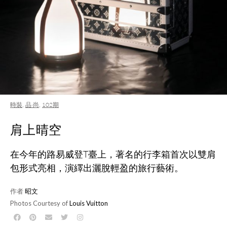
時裝
,
品·尚
,
102期
肩上晴空
在今年的路易威登T臺上，著名的行李箱首次以雙肩
包形式亮相，演繹出灑脫輕盈的旅行藝術。
作者
昭文
Photos Courtesy of
Louis Vuitton