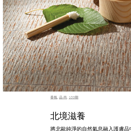
香氛
,
品·尚
,
103期
北境滋養
將北歐純淨的自然氣息融入護膚品