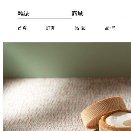
雜誌
商城
首頁
訂閱
品·藝
品·尚