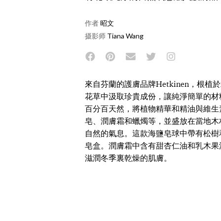
作者
昭文
摄影师
Tiana Wang
來自芬蘭的護膚品牌Hetkinen，根
花草中汲取珍貴成份，讓純淨簡單的材料為
百分百天然，將植物精華和精油與維生
皂、潤膚霜和蠟燭等，並盛放在當地木
自然的氣息。這款海鹽皂球中帶有松樹
皂盒。潤膚霜中含有甜杏仁油和乳木果
滋潤冬季裏乾燥的肌膚。