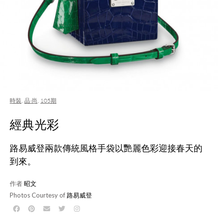
時裝
,
品·尚
,
105期
經典光彩
路易威登兩款傳統風格手袋以艷麗色彩迎接春天的
到來。
作者
昭文
Photos Courtesy of
路易威登