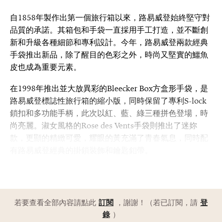
自1858年製作出第一個旅行箱以來，路易威登始終堅守對
品質的承諾。其箱包和手袋一直採用手工打造，並不斷創
新和升級各種細節和專利設計。今年，路易威登兩款經典
手袋推出新品，除了醒目的色彩之外，時尚又堅實的鱷魚
皮也成為重要元素。
在1998年推出並大放異彩的Bleecker Box方盒形手袋，是
路易威登標誌性旅行箱的縮小版，同時保留了專利S-lock
鎖扣和多功能手柄，此次以紅、藍、綠三種拼色登場，時
尚亮麗。淑女風格的Rose des Vents手袋則推出了迷妳
款，更顯的精緻可愛，耀眼的黃充滿了青春氣息，同時配
有路易威登經典的掛鎖裝飾和鑰匙釦帶。
若要查看全部內容請點此
訂閱
，謝謝！（若已訂閱，請
登
錄
）