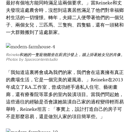
最好有個地方能同時滿足這兩個要求。」當Reineke和丈
夫發現這處農舍時，沒想到這裏居然滿足了他們對幸福鄉
村生活的一切憧憬。轉年，夫婦二人便帶著他們的一個兒
子、兩個女兒，三匹馬、三隻狗、四隻貓，還有一頭豬和
一大群雞搬到了這處新家。
Reineke和她的一隻寵物雞坐在廚房沙發上，牆上掛著她女兒的肖像。
Photos by Spacecontentstudio
「我知道這裏將會成為我們的家，我們會在這裏擁有真正
的農場生活，它是一個完美的避風港。」Reineke在2013
年成立了RA.工作室，曾成功經手過私人住宅、藝術畫
廊，還有療養院等眾多的室內裝潢項目。當我們問起她，
這些過往的經驗是否會讓她裝潢自己家的過程變得輕而易
舉時，Reineke坦言：「事實上，設計打造自己的房子可
不是那麼容易，還是做別人家的項目簡單些。」