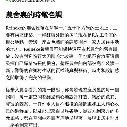
農舍裏的時髦色調
Reineke的農舍座落在河畔一片五千平方米的土地上，主
要有兩座建築。一幢紅磚外牆的房子現在是RA.工作室的
辦公地點，旁邊一座白色牆面的建築則是一家人居住生活
的地方。Reineke希望儘可能保持這座古老農舍的舊有風
貌，沒有對它進行大刀闊斧地改建，但也絕不會放棄這個
發揮自己職業特長的機會。整座農舍的內部被完全裝潢一
新，難得的在鄉村生活的質樸純真與藝術、時尚和設計感
之間取得了完美的平衡。
從步入農舍看到的第一眼起，你會發現整座房屋的每一個
房間，每一處空間都經過精心地設計打造。繽紛的色彩、
豐富的圖案、一件件令人目不暇接的裝飾畫和主人精心收
集的裝飾品，以及那些來自世界各地，從西方到東方的多
元風格，都在空間中雜而有序地呈現著，展現出房主別具
一格的創意巧思。