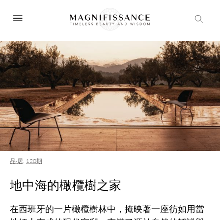
品·居
,
120期
地中海的橄欖樹之家
在西班牙的一片橄欖樹林中，掩映著一座彷如用當