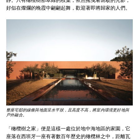
靜。只有橄欖樹那翠綠的枝葉，依然搖曳著斑駁的光影，
好似在燦爛的晚霞中翩翩起舞，歡迎著即將歸家的人們。
整座宅邸的線條與地面呈水平狀，且高度不高，將室內環境更好地與
戶外融合。
「橄欖樹之家」便是這樣一處位於地中海地區的家園，它
座落在西班牙一座有著數百年歷史的橄欖林之中，距離瓦