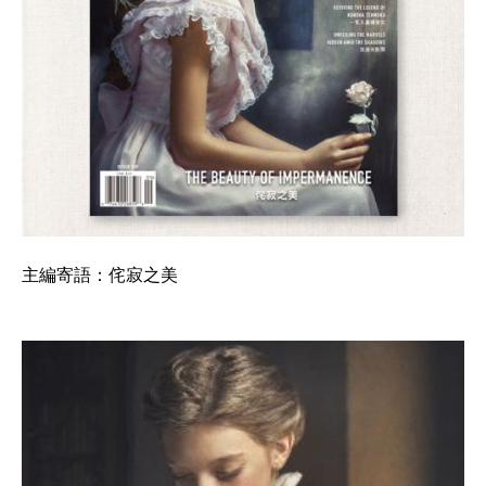
主編寄語：侘寂之美