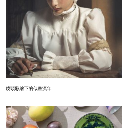
鏡頭彩繪下的似畫流年