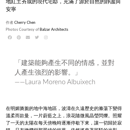
地紅土夯成的現代宅邸，充滿了源於自然的靜謐與
安寧
作者
Cherry Chen
Photos Courtesy of
Balzar Architects
「建築能夠產生不同的情感，並對
人產生強烈的影響。」
——Laura Moreno Albuixech
在明媚旖旎的地中海地區，波濤在久遠歷史的滌蕩下變得
溫柔而款曼，一片蔚藍之上，浪花隨微風晶瑩閃爍。照耀
了一天的太陽在每天傍晚時逐漸停歇下來，讓一切歸於寂