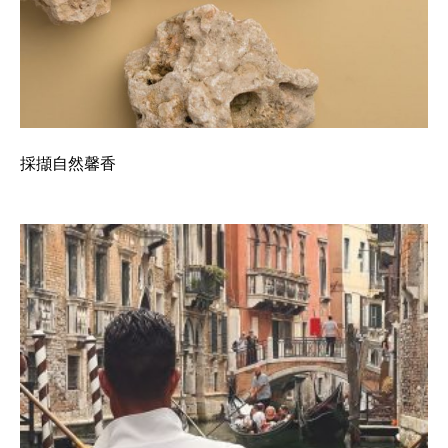
採擷自然馨香