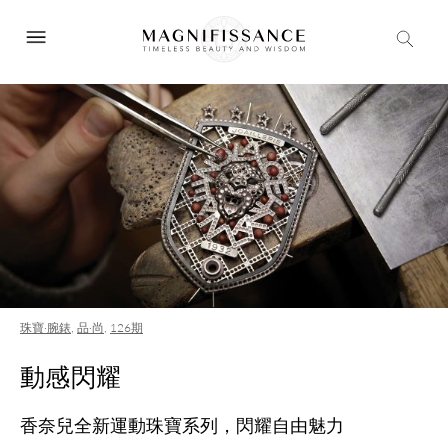
珠寶·腕錶
,
品·尚
,
126期
動感閃耀
香奈兒全新運動珠寶系列，閃耀自由魅力