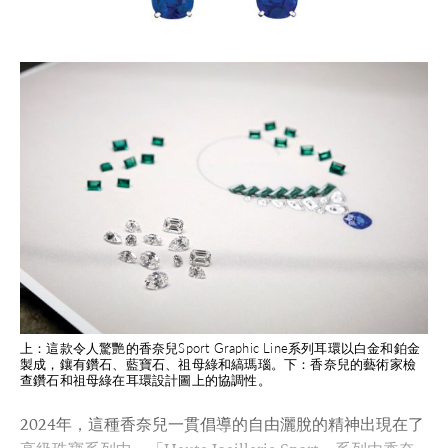
上：這款令人驚艷的香奈兒Sport Graphic Line系列耳環以白金和鉑金
製成，鑲有鑽石、藍寶石、祖母綠和縞瑪瑙。下：香奈兒的藝術家檢
查鑽石和祖母綠在耳環設計圖上的協調性。
2024年，這種香奈兒一貫倡導的自由灑脫的精神出現在了