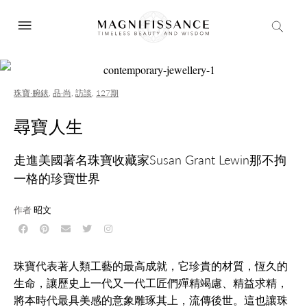
珠寶·腕錶
,
品·尚
,
訪談
,
127期
尋寶人生
走進美國著名珠寶收藏家Susan Grant Lewin那不拘
一格的珍寶世界
作者
昭文
珠寶代表著人類工藝的最高成就，它珍貴的材質，恆久的
生命，讓歷史上一代又一代工匠們殫精竭慮、精益求精，
將本時代最具美感的意象雕琢其上，流傳後世。這也讓珠