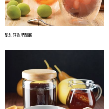
酸甜醇香果醋釀