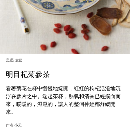
品·藝
,
食藝
明目杞菊參茶
看著菊花在杯中慢慢地綻開，紅紅的枸杞活潑地沉
浮在參片之中。端起茶杯，熱氣和清香已經撲面而
來，暖暖的，濕濕的，讓人的整個神經都舒緩開
來。
作者
小天