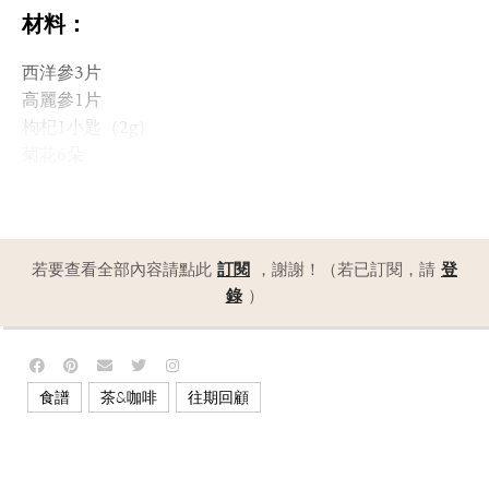
材料：
西洋參3片
高麗參1片
枸杞1小匙（2g）
菊花6朵
若要查看全部內容請點此
訂閱
，謝謝！（若已訂閱，請
登
錄
）
,
,
食譜
茶&咖啡
往期回顧