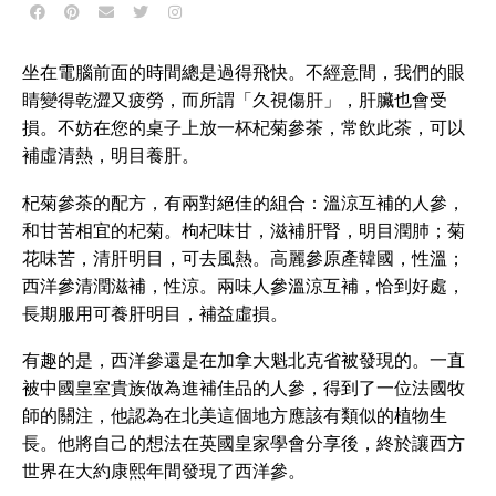
坐在電腦前面的時間總是過得飛快。不經意間，我們的眼
睛變得乾澀又疲勞，而所謂「久視傷肝」，肝臟也會受
損。不妨在您的桌子上放一杯杞菊參茶，常飲此茶，可以
補虛清熱，明目養肝。
杞菊參茶的配方，有兩對絕佳的組合：溫涼互補的人參，
和甘苦相宜的杞菊。枸杞味甘，滋補肝腎，明目潤肺；菊
花味苦，清肝明目，可去風熱。高麗參原產韓國，性溫；
西洋參清潤滋補，性涼。兩味人參溫涼互補，恰到好處，
長期服用可養肝明目，補益虛損。
有趣的是，西洋參還是在加拿大魁北克省被發現的。一直
被中國皇室貴族做為進補佳品的人參，得到了一位法國牧
師的關注，他認為在北美這個地方應該有類似的植物生
長。他將自己的想法在英國皇家學會分享後，終於讓西方
世界在大約康熙年間發現了西洋參。