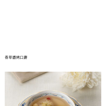
香草醬烤口蘑