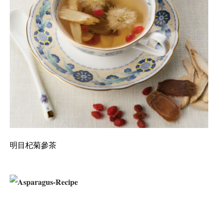
明目杞菊參茶