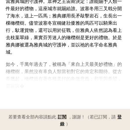
當雅典城的守護神。眾神之王宙斯決定：誰能賜予人類一
件最好的禮物，這座城市就賜給誰。波塞冬用三叉戟分開
了海水，送上一匹馬；雅典娜用長矛敲擊岩石，生長出一
棵橄欖樹。儘管波塞冬宣稱健壯優雅的馬匹可以騎乘出
行，馱運貨物，還可以用於征戰，但雅典人依然認為看上
去枝葉翠綠，果實芬芳迷人的橄欖樹是更好的禮物。於是
雅典娜被選為雅典城的守護神，並以祂的名字命名雅典
城。
如今，千萬年過去了，被稱為「來自上天最美妙禮物」的
橄欖樹，果然沒有辜負人類當初對它的肯定和期待。從古
希臘起，橄欖就有著各種美好的象徵意義：和平與希望，
豐富與�
若要查看全部內容請點此
訂閱
，謝謝！（若已訂閱，請
登
錄
）