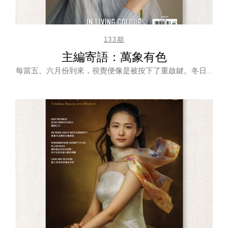
133期
主編寄語：萬象有色
每當五、六月份到來，視覺便像是被按下了重啟鍵。冬日…