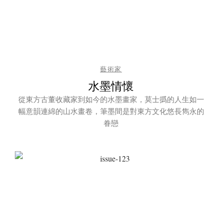
藝術家
水墨情懷
從東方古董收藏家到如今的水墨畫家，莫士撝的人生如一
幅意韻連綿的山水畫卷，筆墨間是對東方文化悠長雋永的
眷戀