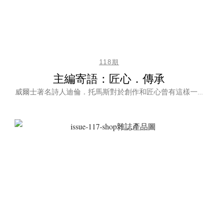
118期
主編寄語：匠心．傳承
威爾士著名詩人迪倫．托馬斯對於創作和匠心曾有這樣一…