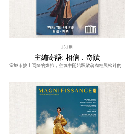
131期
主編寄語: 相信．奇蹟
當城市披上閃爍的燈飾，空氣中開始飄散著肉桂與松針的…