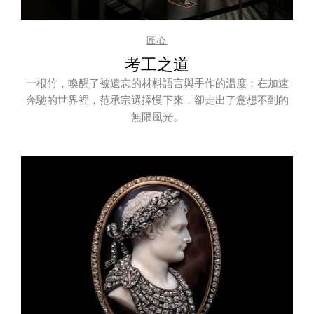
匠心
考工之道
一根竹，喚醒了被遺忘的材料語言與手作的溫度；在加速
奔馳的世界裡，范承宗選擇慢下來，卻走出了意想不到的
無限風光。