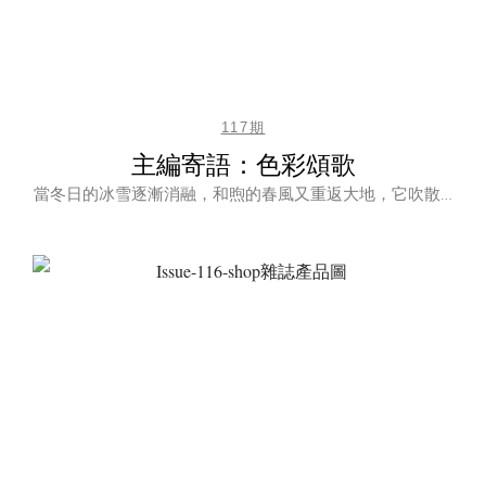
117期
主編寄語：色彩頌歌
當冬日的冰雪逐漸消融，和煦的春風又重返大地，它吹散…