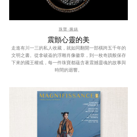
珠寶·腕錶
震顫心靈的美
走進有川一三的私人收藏，就如同翻開一部橫跨五千年的
文明之書。從拿破崙的浮雕肖像徽章，到一枚奇蹟般保存
下來的國王權戒，每一件珠寶都蘊含著震撼靈魂的故事與
時間的迴響。