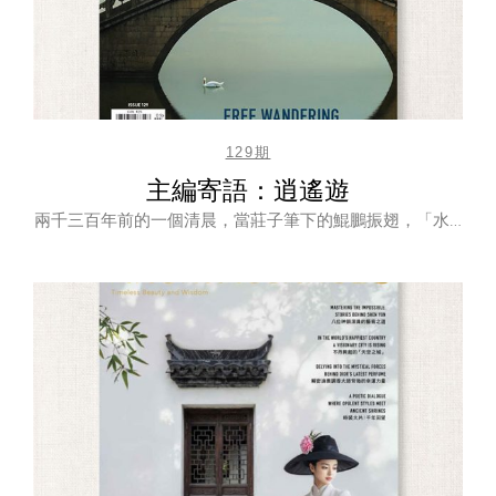
129期
主編寄語：逍遙遊
兩千三百年前的一個清晨，當莊子筆下的鯤鵬振翅，「水…