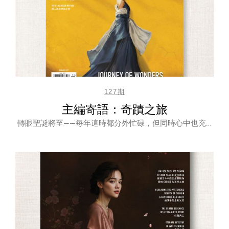
127期
主編寄語：奇蹟之旅
轉眼聖誕將至——每年這時都分外忙碌，但同時心中也充…