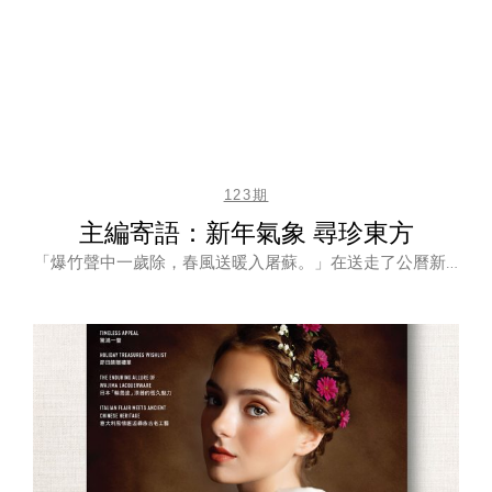
123期
主編寄語：新年氣象 尋珍東方
「爆竹聲中一歲除，春風送暖入屠蘇。」在送走了公曆新…