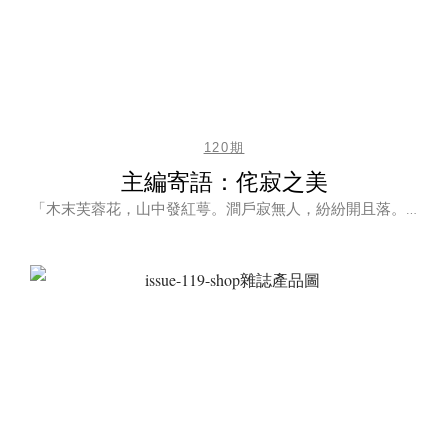
120期
主編寄語：侘寂之美
「木末芙蓉花，山中發紅萼。澗戶寂無人，紛紛開且落。…