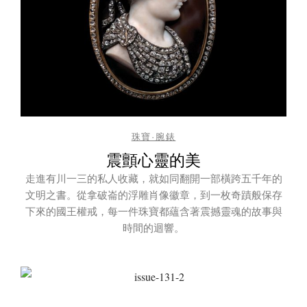
珠寶·腕錶
震顫心靈的美
走進有川一三的私人收藏，就如同翻開一部橫跨五千年的
文明之書。從拿破崙的浮雕肖像徽章，到一枚奇蹟般保存
下來的國王權戒，每一件珠寶都蘊含著震撼靈魂的故事與
時間的迴響。