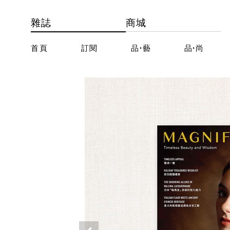
雜誌
商城
首頁
訂閱
品·藝
品·尚