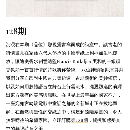
128期
沉浸在本期《品位》那視覺書寫而成的詩意中。讓古老的
詩情畫意在家族六代人傳承的手繪壁紙上栩栩如生地綻
放，讓迪奧香水創意總監Francis Kurkdjian調和的一縷縷
香氛如一首首抒情的詩歌將你縈繞。 八位神韻領舞演員與
我們分享自己對中國古典舞蹈這一古老藝術的美妙領悟，
以及如何用肢體語言在舞台上行雲流水、瀟灑飄逸的演繹
出東方獨有的美感與韻味。在世界上最幸福的國家不丹，
一座宛如宮崎駿電影中童話之都的全新城市正在拔地而
起，在自然與靈性的交織之中，構建起遠離塵囂的、令人
無限嚮往的希望家園。立即訂購
第128期
，觸摸和感受其
中的無限詩意之美。