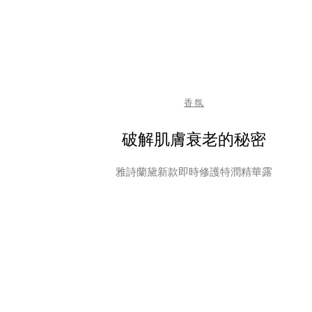
香氛
破解肌膚衰老的秘密
雅詩蘭黛新款即時修護特潤精華露