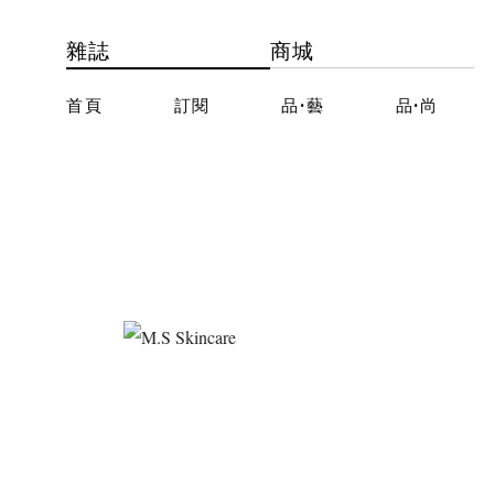
雜誌
商城
首頁
訂閱
品·藝
品·尚