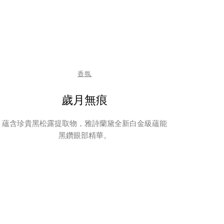
香氛
歲月無痕
蘊含珍貴黑松露提取物，雅詩蘭黛全新白金級蘊能
黑鑽眼部精華。