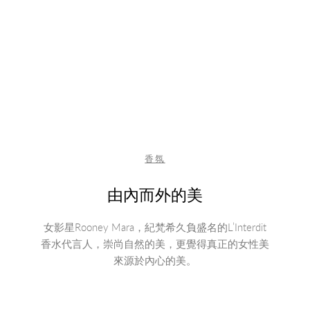
香氛
由內而外的美
女影星Rooney Mara，紀梵希久負盛名的L’Interdit
香水代言人，崇尚自然的美，更覺得真正的女性美
來源於內心的美。