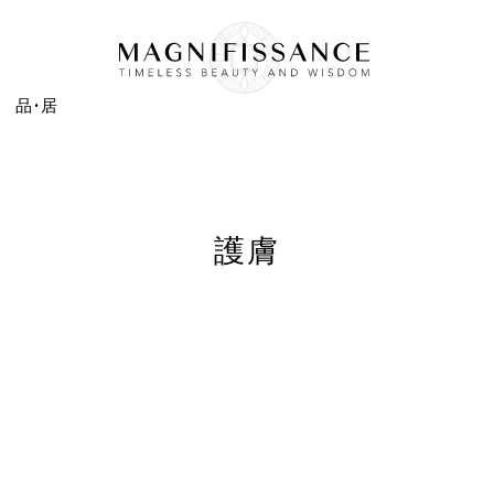
品·居
護膚