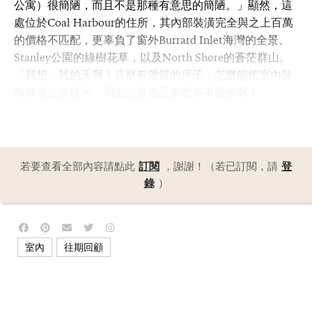
公寓）很簡陋，而且不是那種有意思的簡陋。」顯然，這
處位於Coal Harbour的住所，其內部裝潢完全與之上百萬
的價格不匹配，更辜負了窗外Burrard Inlet海灣的全景、
Stanley公園的綠樹花草，以及North Shore的蒼茫群山。
「我想，我的天啊！這麼有潛質的房子，怎麼能把室內裝
飾做成這個樣子，周圍的景色是多麼美不勝收啊！」
若要查看全部內容請點此
訂閱
，謝謝！（若已訂閱，請
登
錄
）
,
室內
往期回顧