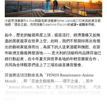
小提琴演奏家Rio Arai和薩克斯演奏家Kohei Ueno在230米高的東京新
地標「澀谷之巔」共同演奏Gioachino Rossini的威廉•威爾泰序曲。
如今，歷史的輪迴再度上演，瘟疫流行、經濟蕭條又如無
盡的黑夜籠罩在世界上空。此時，我們不禁期待再次有傑
出的藝術家挺身而出，為當下的人送來溫暖和撫慰。在當
年歐洲文藝復興發源地——意大利的頂級時尚品牌芬迪已
經行動起來，在今年夏天與世界各地的年輕音樂家合作，
共同為全球觀眾們送上了三場在線直播音樂會。
芬迪將這項活動命名為「FENDI Renaissance-Anima
Mundi」，即「芬迪文藝復興——環宇之魂」，其中
「Anima Mundi」為拉丁文，意為「宇宙的靈魂」，代表
著將所有人的精神連接在一起，彼此鼓勵來應對當下的困
頓局面。