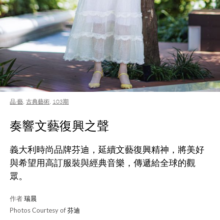
品·藝
,
古典藝術
,
103期
奏響文藝復興之聲
義大利時尚品牌芬迪，延續文藝復興精神，將美好
與希望用高訂服裝與經典音樂，傳遞給全球的觀
眾。
作者
瑞晨
Photos Courtesy of
芬迪