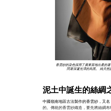
香雲紗的染色採用了廣東當地出產的薯
閃著深邃光澤的烏黑。 純天然
泥土中誕生的絲綢
中國嶺南地區古法製作的香雲紗，又名
的。傳統的香雲紗織造，要先將絲綢布