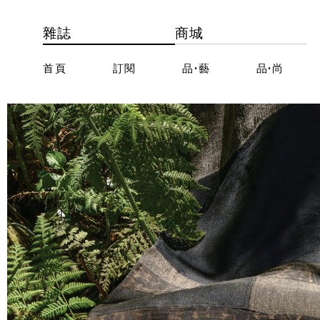
雜誌
商城
首頁
訂閱
品·藝
品·尚