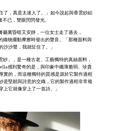
住了，真是太迷人了。」如今說起與香雲紗結
a依然興奮不已，雙眼閃閃發光。
中，餐廳裏昏暗又安靜，一位女士走了過去，
奇妙的織物擺動摩擦時發出的聲音。「那種面料與
的沙沙聲，我就怔住了。」
「香雲紗」，是一種古老、工藝獨特的真絲面料，
ella感到驚奇的是，與印象中纖薄脆弱、珍貴
厚實的，而這種獨特的質感是源於它製作過程
紗是堅韌與詩意的交織，它的製作過程非常複
穿上它就像穿上了一首詩。」