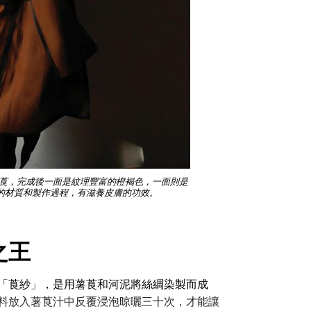
莨，完成後一面是紋理豐富的橙褐色，一面則是
的材質和製作過程，有滋養皮膚的功效。
之王
「莨紗」，是用薯莨和河泥將絲綢染製而成
料放入薯莨汁中反覆浸泡晾曬三十次，才能讓