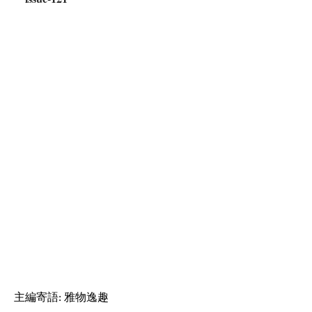
主編寄語: 雅物逸趣