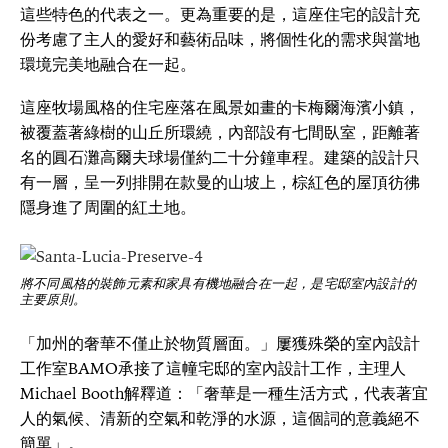
這些特色的代表之一。更為重要的是，這座住宅的設計充
份考慮了主人的愛好和藝術品味，將個性化的需求與當地
環境完美地融合在一起。
這座牧場風格的住宅座落在風景如畫的卡梅爾海濱小鎮，
被覆蓋著綠樹的山丘所環繞，內部設有七間臥室，距離著
名的圓石灘高爾夫球場僅約二十分鐘車程。建築的設計只
有一層，呈一列排開在款曼的山坡上，棕紅色的屋頂彷彿
隱身進了周圍的紅土地。
將不同風格的裝飾元素和家具有機地融合在一起，是宅邸室內設計的
主要原則。
「加州的奢華不僅止於物質層面。」屢獲殊榮的室內設計
工作室BAMO承接了這幢宅邸的室內設計工作，主理人
Michael Booth解釋道：「奢華是一種生活方式，代表著宜
人的氣候、清新的空氣和乾淨的水源，這個詞的意義絕不
簡單」。