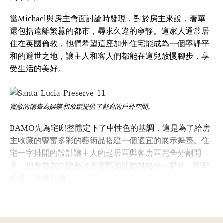
當Michael與房主會面討論時發現，對於房主來說，奢華
還包括遠離繁囂的都市，尋求久違的寧靜。這家人通常居
住在英國倫敦，他們希望這座加州住宅能成為一個寧靜平
和的避世之地，讓主人和客人們都能在這兒放慢腳步，享
受生活的美好。
寬敞的陽臺為娛樂和放鬆提供了舒適的戶外空間。
BAMO先為宅邸整體定下了中性色的基調，這是為了給房
主收藏的豐富多彩的藝術品搭建一個適宜的展示舞臺。住
宅一字排開的設計讓主人的起居區與客房區完全分割開
來，但整體灰白的色調令宅邸的裝飾風格統一起來，明朗
通透、溫暖舒適。