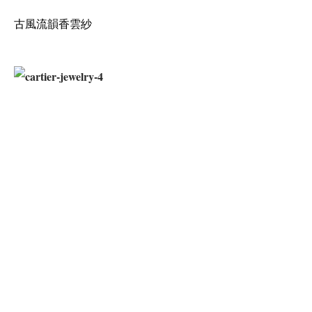
古風流韻香雲紗