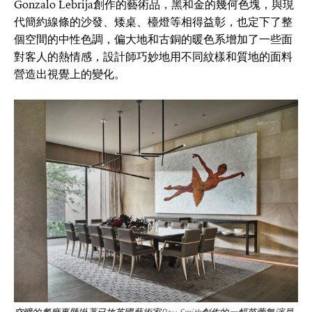
Gonzalo Lebrija創作的藝術品，黑和金的幾何色塊，與現
代簡約線條的沙發、矮桌、檯燈等相得益彰，也定下了整
個空間的中性色調，偏大地和古銅的暖色系增加了一些面
對客人的熱情感，設計師巧妙地用不同紋樣和質地的面料
營造出視覺上的變化。
空曠的餐廳裏懸掛著已故英國藝術家Ray Smith創作的一幅芭蕾舞演員