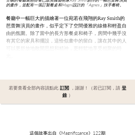
的畫作，並配有一張訂製餐桌和Magni設計的「Agnes」扶手餐椅。
餐廳中一幅巨大的描繪著一位宛若在飛翔的Ray Smith的
芭蕾舞演員的畫作，似乎定下了空間優雅的線條和輕盈自
由的氛圍。除了當中的長方形餐桌和椅子，房間中幾乎沒
有其它的家具和擺設，這恰似畫中的留白，讓在其中的人
可以更舒放地敞開思想和精神，更輕鬆地享受相聚的時
光。
若要查看全部內容請點此
訂閱
，謝謝！（若已訂閱，請
登
錄
）
這個故事出自《Magnifissance》122期