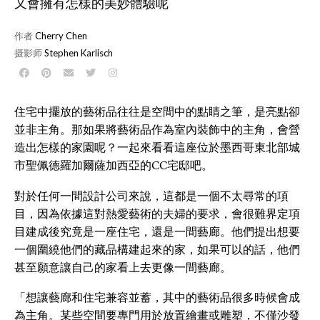
又會擁有怎樣的美妙體驗呢
作者
Cherry Chen
摄影师
Stephen Karlisch
住宅中擺放的藝術品往往是空間中的點睛之筆，是亮點卻
並非主角。那如果將藝術品作為室內裝飾中的主角，會營
造出怎樣的家園呢？一起來看看這座位於墨西哥東北部城
市聖佩德羅加爾薩加西亞的CC宅邸吧。
對於任何一間設計公司來說，這都是一個不太尋常的項
目，因為依據這對熱愛藝術的夫婦的要求，會很難界定項
目建成後究竟是一座住宅，還是一間藝廊。他們提出想要
一個圍繞他們的藏品構建起來的家，如果可以的話，他們
甚至願意讓自己的家看上去更像一間藝廊。
「想讓藝廊和住宅兼容並蓄，其中的藝術品很多時候會成
為主角。某些空間要專門用於放置繪畫或雕塑，不僅沙發