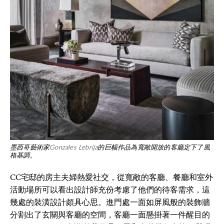
墨西哥藝術家Gonzales Lebrija的巨幅作品為寬敞開放的客廳定下了風
格基調。
CC宅邸的房主夫婦熱愛社交，從寬敞的客廳、餐廳和室外
活動場所可以看出設計師充份考慮了他們的待客需求，這
幾處的裝潢設計頗具心思。進門處一面如屏風般的裝飾牆
分割出了玄關與客廳的空間，客廳一面懸掛著一件醒目的