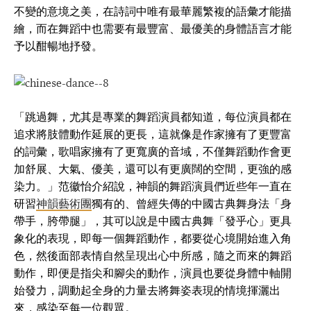
不變的意境之美，在詩詞中唯有最華麗繁複的語彙才能描
繪，而在舞蹈中也需要有最豐富、最優美的身體語言才能
予以酣暢地抒發。
「跳過舞，尤其是專業的舞蹈演員都知道，每位演員都在
追求將肢體動作延展的更長，這就像是作家擁有了更豐富
的詞彙，歌唱家擁有了更寬廣的音域，不僅舞蹈動作會更
加舒展、大氣、優美，還可以有更廣闊的空間，更強的感
染力。」范徽怡介紹說，神韻的舞蹈演員們近些年一直在
研習
神韻藝術團
獨有的、曾經失傳的中國古典舞身法「身
帶手，胯帶腿」，其可以說是中國古典舞「發乎心」更具
象化的表現，即每一個舞蹈動作，都要從心境開始進入角
色，然後面部表情自然呈現出心中所感，隨之而來的舞蹈
動作，即便是指尖和腳尖的動作，演員也要從身體中軸開
始發力，調動起全身的力量去將舞姿表現的情境揮灑出
來，感染至每一位觀眾。