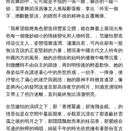
而在舞蹈中，它可能是手指的一張一曲，腳步的一緩一
頓，需要舞蹈演員像文人推敲辭藻般，拿出「吟安一個
字，撚斷數莖須」的鍥而不捨的精神去反覆雕琢。
「我希望能將角色塑造得豐富立體，能在舞臺上展現出角
色每一個微妙細小的情緒變化和人物特質。」范徽怡塑造
得這位文人，姿態儒雅溫潤、瀟灑自若，可內在卻有一股
無法言說的正直堅韌的力量，體現著中國古代文人特有的
外圓內方的風骨。她的步態由初始時的優雅中略帶沉重，
到微醺時不由自主的踉蹌，再到明悟後的輕盈歡快。她的
身姿似乎在講述著心中的所想所感，一抬手、一擰身，便
抒發出了滿心的迷茫與困惑；她的眼神不時翹首遙望，像
是將內心的疑問送達至那高掛夜空的明月，到酒意湧現時
又帶上了些許迷離，直到最終無比清澈明亮。
在范徽怡的演繹之下，那「青煙冪處，碧海飛金鏡。」的
情景似是在空間中蔓延開來，令觀眾沉浸在了那遮蔽於雲
靄之後的明月之下，那隱隱飄散而來的桂花香，那縈繞在
耳邊的秋蟬的鳴唱，綿延千年的時光依然擁有著那份亙古