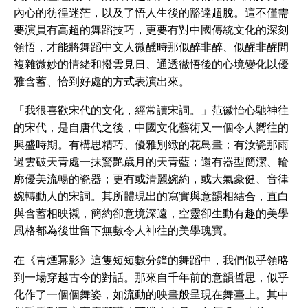
內心的彷徨迷茫，以及了悟人生後的豁達超脫。這不僅需
要演員有高超的舞蹈技巧，更要有對中國傳統文化的深刻
領悟，才能將舞蹈中文人微醺時那似醉非醉、似醒非醒間
複雜微妙的情緒和撥雲見日、通透徹悟後的心境變化以優
雅含蓄、恰到好處的方式表演出來。
「我很喜歡宋代的文化，經常讀宋詞。」范徽怡心馳神往
的宋代，是自唐代之後，中國文化藝術又一個令人嚮往的
興盛時期。有構思精巧、優雅別緻的花鳥畫；有汝瓷那雨
過雲破天青處一抹驚艷歲月的天青藍；還有器型簡潔、輪
廓優美流暢的瓷器；更有或清麗婉約，或大氣豪健、音律
婉轉動人的宋詞。其所體現出的寫實與意韻相結合，直白
與含蓄相映襯，簡約卻意境深遠，空靈卻生動有趣的美學
風格都為後世留下無數令人神往的美學瑰寶。
在《青煙冪影》這隻短短數分鐘的舞蹈中，我們似乎領略
到一場穿越古今的對話。那來自千年前的意韻哲思，似乎
化作了一個個舞姿，如流動的映畫般呈現在舞臺上。其中