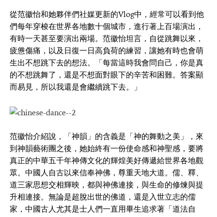
從范徽怡和她夥伴們社媒更新的Vlog中，經常可以看到他
們每年穿梭在世界各地數十個城市，進行著上百場演出，
有時一天甚至要演出兩場。范徽怡坦言，自從跳舞以來，
疲憊傷痛，以及日復一日高負荷的練習，讓她有時也會萌
生出不想跳下去的想法。「每當這時我會問自己，你是真
的不想跳舞了，還是不想面對眼下的辛苦和困難。答案顯
而易見，所以我還是會繼續跳下去。」
范徽怡介紹說，「神韻」的含義是「神的舞動之美」，來
到神韻藝術團之後，她始終有一份使命感和神聖感，要將
真正的中華五千年神傳文化的輝煌美好傳遞給世界各地觀
眾。中國人自古以來信奉神佛，尊重天地大道。儒、釋、
道三家思想交相輝映，都與神佛連接，與生命的修煉與提
升相連接。無論是超脫出世的佛道，還是入世立志的儒
家，中國古人尤其是士人們一直用畢生追求著「道法自