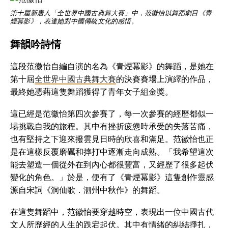
第十屆新唐人「全世界中國古典舞大賽」中，范徽怡以舞蹈劇目《青
煙冪影》，表達她對中國傳統文化的感悟。
舞韻吟詩情
這段范徽怡自編自演的名為《青煙冪影》的舞蹈，是她在
第十屆
全世界中國古典舞大賽
的決賽賽場上演繹的作品，
最終她憑藉這隻舞蹈獲得了青年女子組金獎。
這已經是范徽怡第四次參賽了，每一次參賽的經歷都似一
場挑戰自我的旅程。其中有挫折疲憊時承受的失落苦痛，
也有堅持之下迎來撥雲見日時的欣喜和滿足。范徽怡也正
是在這樣反覆磨礪和摔打中逐漸走向成熟。「我希望這次
能去塑造一個從外在到內心都很豐富，又經歷了很多起伏
變化的角色。」於是，便有了《青煙冪影》這隻創作靈感
源自宋詞《洞仙歌．泗州中秋作》的舞蹈。
在這隻舞蹈中，范徽怡要穿越時空，表現出一位中國古代
文人所歷經的人生的跌宕起伏。其中有情緒的糾結掙扎，