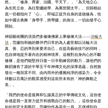
然」、「修身、齊家、治國、平天下」，「為天地立心、
為生民立命、為往聖繼絕學、為萬世開太平」。但歸根結
底一切都指向了「心」，即端正提升自身的道德修為，恰
如中國古典舞「身帶手，胯帶腿」的身法，一切由發乎心
開始。
神韻藝術團的演員們多修煉佛家上乘修煉大法——
法輪大
法
，范徽怡和她的夥伴們日常的為人處世都以法輪大法
真、善、忍的準則來要求自己，在提高藝術技巧的同時，
也自律地提升著內在的精神境界。這種對自身內心的不斷
修煉，是他們能堅持日復一日辛勤練習的動力，讓他們的
舞蹈擁有了源於中華五千年神傳文化的深厚底蘊，自然散
發出一種與眾不同、由內而外的優雅純淨的感染力，令全
球數以百萬計的觀眾感受到這前所未有的「神的舞動之
美」。
「我們的使命是復興和弘揚真正的中華傳統文化，這份使
命感是我一直努力提升和挑戰自己的動力。」這份使命是
如此的宏大和艱巨，范徽怡作為其中一員，不僅感到自