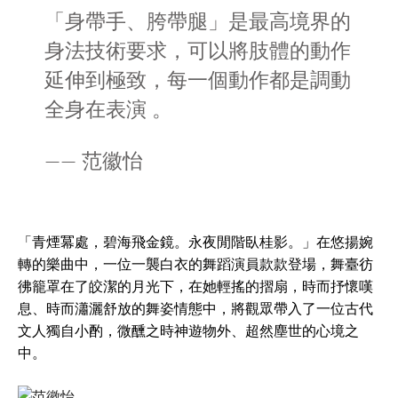
「身帶手、胯帶腿」是最高境界的
身法技術要求，可以將肢體的動作
延伸到極致，每一個動作都是調動
全身在表演 。
—— 范徽怡
「青煙冪處，碧海飛金鏡。永夜閒階臥桂影。」在悠揚婉
轉的樂曲中，一位一襲白衣的舞蹈演員款款登場，舞臺彷
彿籠罩在了皎潔的月光下，在她輕搖的摺扇，時而抒懷嘆
息、時而瀟灑舒放的舞姿情態中，將觀眾帶入了一位古代
文人獨自小酌，微醺之時神遊物外、超然塵世的心境之
中。