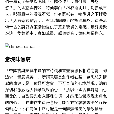
似乎看到了辛棄疾慨嘆「可憐今夕月，向何處、去悠
悠？」的困惑與苦悶；詩仙李白「舉杯邀明月，對影成三
人」那孤寂中的瀟灑不羈；也有蘇軾在一輪明月之下抒發
出「人有悲歡離合，月有陰晴圓缺」的豁達釋然。這些流
傳千古的詩篇為范徽怡提供了眾多寶貴的靈感，最終凝聚
進這一隻舞蹈中，身如筆墨、韻似樂音，餘味悠長雋永。
意境味無窮
「中國古典舞與中國的古詩詞和書畫有很多相通之處，都
追求一種意境美。」所謂意境是創作者在某一刻思想與情
感的表達，是一種只可意會，不可言傳的心境體現，總能
深切和微妙地去觸動觀眾的心。「所以中國古典舞是由心
而發的，自己要先進入那種心境，才能用肢體表現出角色
的內心。」在畫作中這份意境可能存在於寥寥數筆的線條
勾勒之中；在詩詞中它可能是一句辭藻優美的景致描繪；