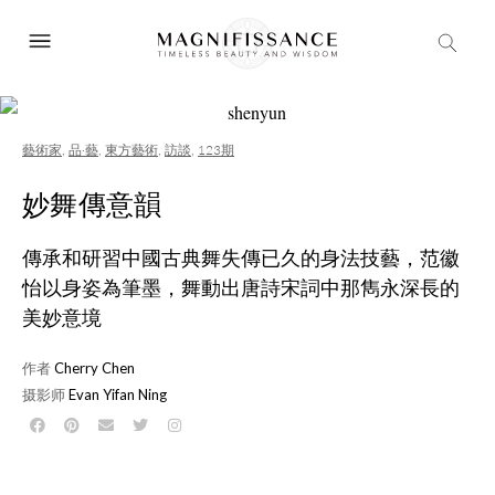
藝術家
,
品·藝
,
東方藝術
,
訪談
,
123期
妙舞傳意韻
傳承和研習中國古典舞失傳已久的身法技藝，范徽
怡以身姿為筆墨，舞動出唐詩宋詞中那雋永深長的
美妙意境
作者
Cherry Chen
摄影师
Evan Yifan Ning