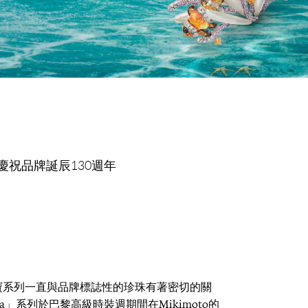
洋慶祝品牌誕辰130週年
級珠寶系列一直與品牌標誌性的珍珠有著密切的關
e Sea」系列於巴黎高級時裝週期間在Mikimoto的