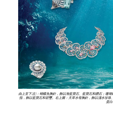
由上至下(左)：蝴蝶魚胸針，飾以海藍寶石、藍寶石和鑽石；珊
指，飾以藍寶石和碧璽。右上圖：天草水母胸針，飾以淺水珍珠
蛋白