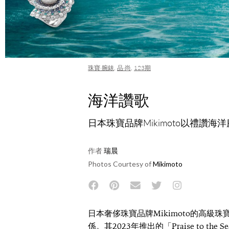
珠寶·腕錶
,
品·尚
,
123期
海洋讚歌
日本珠寶品牌Mikimoto以禮讚海
作者
瑞晨
Photos Courtesy of
Mikimoto
日本奢侈珠寶品牌Mikimoto的高
係。其2023年推出的「Praise to th