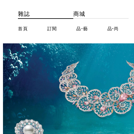
雜誌
商城
首頁
訂閱
品·藝
品·尚