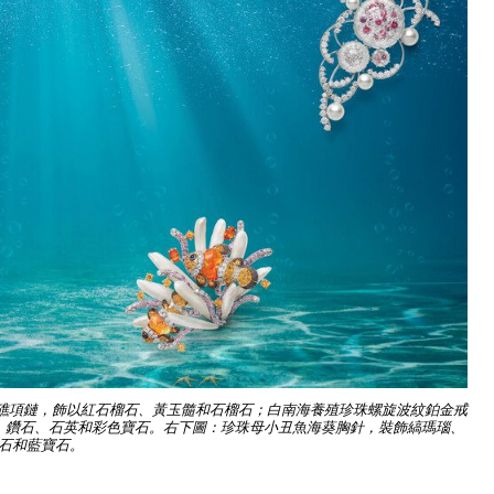
瑚礁項鏈，飾以紅石榴石、黃玉髓和石榴石；白南海養殖珍珠螺旋波紋鉑金戒
、鑽石、石英和彩色寶石。右下圖：珍珠母小丑魚海葵胸針，裝飾縞瑪瑙、
石和藍寶石。