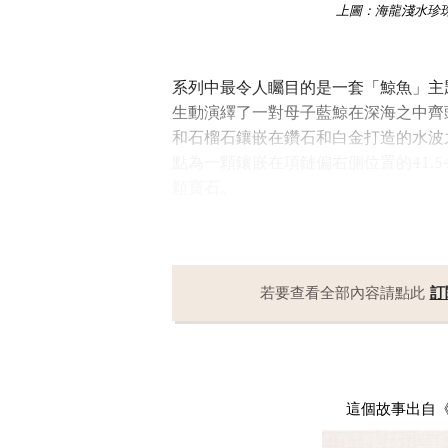
上圖：海龍淺水珍
系列中最令人矚目的是一套「鯨魚」主
生動演繹了一對母子藍鯨在深海之中齊
和石榴石鑲嵌在鑽石和白金打造的水波
點為一顆鑲嵌在項鏈偏右側位置的41.
顆寶石。
若要查看全部內容請點此
訂
這個故事出自《Mag