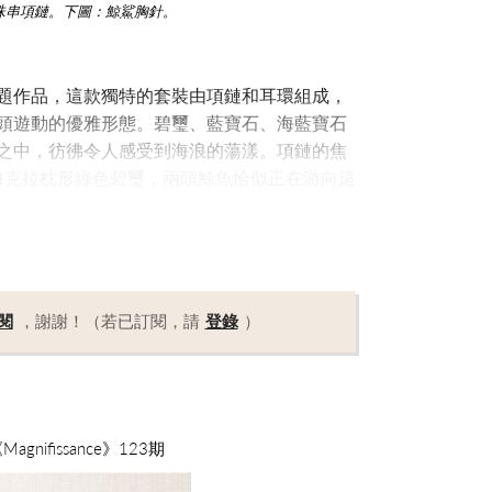
珠串項鏈。下圖：鯨鯊胸針。
題作品，這款獨特的套裝由項鏈和耳環組成，
頭遊動的優雅形態。碧璽、藍寶石、海藍寶石
之中，彷彿令人感受到海浪的蕩漾。項鏈的焦
54克拉枕形綠色碧璽，兩頭鯨魚恰似正在游向這
閱
，謝謝！（若已訂閱，請
登錄
）
nifissance》123期