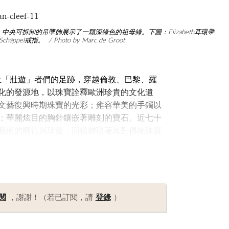
構，中央可拆卸的吊墜飾展示了一顆深綠色的祖母綠。下圖：Elizabeth耳環帶
ppel戒指。 / Photo by Marc de Groot
尋歷史上「壯遊」者們的足跡，穿越倫敦、巴黎、羅
化的發源地，以珠寶詮釋歐洲珍貴的文化遺
文藝復興時期珠寶的光彩；雍容華美的手鐲以
；華麗炫目的胸針鑲嵌著雕刻的寶石。近七十
藝術的嚮往與珍愛，同樣體現著其對傳統珠寶
閱
，謝謝！（若已訂閱，請
登錄
）