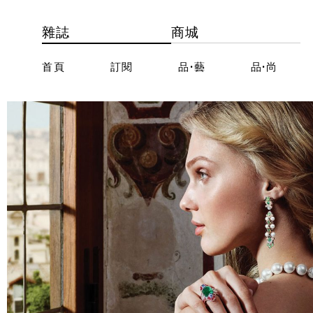
雜誌
商城
首頁
訂閱
品·藝
品·尚