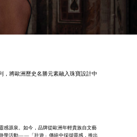
our系列，將歐洲歷史名勝元素融入珠寶設計中
靈感源泉。如今，品牌從歐洲年輕貴族自文藝
遊學活動——「壯遊」傳統中採擷靈感，推出