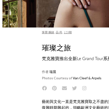
珠寶·腕錶
,
品·尚
,
123期
璀璨之旅
梵克雅寶推出全新Le Grand T
作者
瑞晨
Photos Courtesy of
Van Cleef & Arpels
藝術與文化一直是梵克雅寶取之不盡的
復興時期興起的，領略歐洲文化藝術的