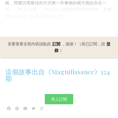
格，我嘗試用最佳的方式將一件事物的兩方面結合在一
起。」Virginie說：「Noailles別墅的花園和游泳池，那種
獨特的環境，很適合實現這一點。」
若要查看全部內容請點此
訂閱
，謝謝！（若已訂閱，請
登
錄
）
這個故事出自《Magnifissance》124
期
馬上訂閱