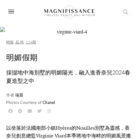
時裝
,
品·尚
,
124期
明媚假期
採擷地中海別墅的明媚陽光，融入進香奈兒2024春
夏造型之中
作者
瑞晨
Photos Courtesy of
Chanel
以坐落於法國南部小鎮Hyères的Noailles別墅為靈感，香
奈兒創意總監Virginie Viard本季將地中海畔的明媚風景搬