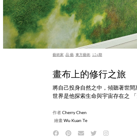
藝術家
,
品·藝
,
東方藝術
,
124期
畫布上的修行之旅
將自己投身自然之中，傾聽著世間
世界是他探索生命與宇宙存在之 
作者
Cherry Chen
繪畫
Wu Kuan Te