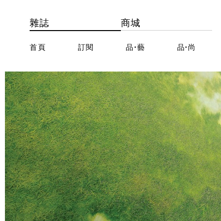
雜誌
商城
首頁
訂閱
品·藝
品·尚