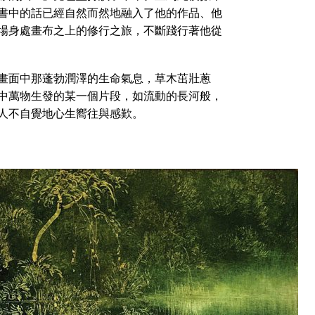
書中的話已經自然而然地融入了他的作品、他
場身處畫布之上的修行之旅，不斷踐行著他從
畫面中那蓬勃潤澤的生命氣息，草木茁壯蔥
中萬物生發的某一個片段，如流動的長河般，
人不自覺地心生嚮往與感歎。