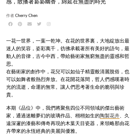
感，散播著裊裊幽香，綿延在無盡的時光
作者
Cherry Chen
一花一世界，一葉一乾坤。在花的世界裏，大地綻放出最
迷人的笑容，姿彩萬千，彷彿承載著所有美好的語句，最
動人的音律，古今中西，帶給藝術家無窮無盡的靈感和哲
思。
在藝術家的創作中，花兒可以如仙子精靈般清麗脫俗，也
可以如舞者般熱烈奔放。在花開花落間，哲人們感嘆著時
光的流逝，命運的無常。讓人們思考著生命的脆弱與珍
貴。
本期《品位》中，我們將聚焦四位不同領域的傑出藝術
家，通過迷離夢幻的玻璃作品、栩栩如生的
陶製花卉
、久
遠深邃的漆藝和傳奇再現的木葉天目瓷器，來領略那由花
卉帶來的永恆經典的美麗與優雅。