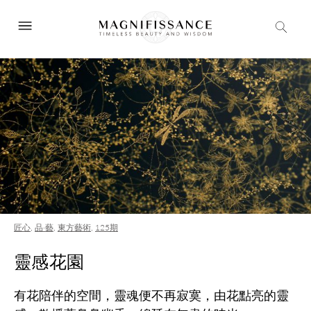
匠心
,
品·藝
,
東方藝術
,
125期
靈感花園
有花陪伴的空間，靈魂便不再寂寞，由花點亮的靈