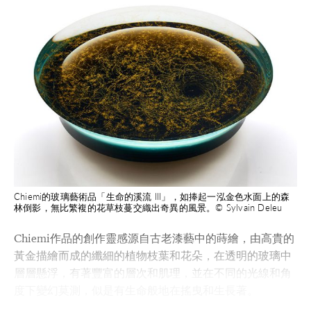
Chiemi的玻璃藝術品「生命的溪流 III」，如捧起一泓金色水面上的森
林倒影，無比繁複的花草枝蔓交織出奇異的風景。© Sylvain Deleu
Chiemi作品的創作靈感源自古老漆藝中的蒔繪，由高貴的
黃金描繪而成的纖細的植物枝葉和花朵，在透明的玻璃中
層層懸浮，有著豐富的層次和肌理，並在不同的光線和角
度下變幻莫測，似是有生命般地在搖曳和生長著。