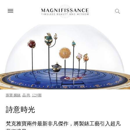
珠寶·腕錶
,
品·尚
,
129期
詩意時光
梵克雅寶兩件最新非凡傑作，將製錶工藝引入超凡