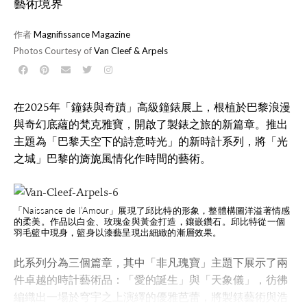
藝術境界
作者
Magnifissance Magazine
Photos Courtesy of
Van Cleef & Arpels
在2025年「鐘錶與奇蹟」高級鐘錶展上，根植於巴黎浪漫
與奇幻底蘊的梵克雅寶，開啟了製錶之旅的新篇章。推出
主題為「巴黎天空下的詩意時光」的新時計系列，將「光
之城」巴黎的旖旎風情化作時間的藝術。
「Naissance de l’Amour」展現了邱比特的形象，整體構圖洋溢著情感
的柔美。作品以白金、玫瑰金與黃金打造，鑲嵌鑽石。邱比特從一個
羽毛籃中現身，籃身以漆藝呈現出細緻的漸層效果。
此系列分為三個篇章，其中「非凡瑰寶」主題下展示了兩
件卓越的時計藝術品：「愛的誕生」與「天象儀」，彷彿
編織出一場於穹宇之上演繹的優雅芭蕾，將製錶藝術與浩