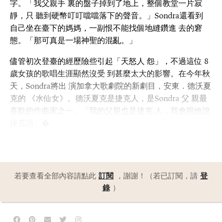
字。「我父親手 裏的盤子掉到了地上，整個教堂一片寂
靜，只 聽到硬幣叮叮噹噹落下的聲音。」Sondra還看到
自己坐在臺下的媽媽，一副恨不能找個地縫鑽進 去的窘
態。「那可真是一場神聖的混亂。」
儘管初次登臺的經歷險些引起「天怒人 怨」，不過這位 8
歲女孩的歌唱生涯顯然沒受 到甚麼太大的影響。在今年秋
天，Sondra將出 演加拿大歌劇院的新劇目，安東．德沃夏
克的 《水仙女》。德沃夏克是捷克人，是Sondra 父 親最
喜歡的作曲家之一。「我的父親也是捷克 人，我會跟他說
捷克語。�
若要查看全部內容請點此
訂閱
，謝謝！（若已訂閱，請
登
錄
）