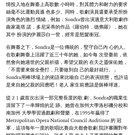
情投入地在舞臺上高歌數 小時時，對其體力和耐力的要求
絲毫不比運動員遜 色多少。同時，歌劇演員還要承受所扮
演角色的激烈 情緒，例如：Sondra曾出演過意大利歌劇作
曲家葛塔 諾．多尼采蒂的作品《羅伯特．德弗羅》，她在
其中 扮演的伊麗莎白一世，經常是怒髮衝冠。
在舞臺之下，Sondra是一位傳統的，堅守自己內 心的人。
在歌劇舞臺上活躍了近三十年的她，如今每 次登臺前，依
然會向她過世的父親祈禱，希望父親的 在天之靈保佑她，
「不需要來個全壘打，只要做到自 己的最好就行。」
Sondra用棒球場上的術語來比喻自 己的表演狀態，也許這
是來自她父親的回應吧！老人 家生前應該是個棒球迷。
從 2 1 歲首次出演一部完整長度的歌 劇，Sondra的職業生
涯留下了一串輝煌的足 跡。她曾在加州大學洛杉磯分校和
南加州 大學學習過戲劇和聲樂，在1995年贏得了
Metropolitan Opera National Council Auditions 的 冠
軍，這項每年一度的歌唱比賽由大都會歌劇 院評審團對年