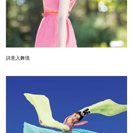
詩意入舞境