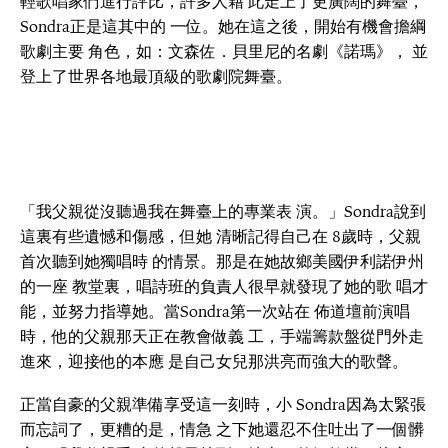
輕歌唱家們進行評比，許多人藉 此走上了更廣闊的舞臺，
Sondra正是這其中的 一位。她在這之後，開始有機會擔綱
歌劇主要 角色，如：文森佐．貝里尼的名劇《諾瑪》， 並
登上了世界各地最頂級的歌劇院舞臺。
「我父親從沒聽過我在舞臺上的專業表 演。」Sondra說到
這裏有些遺憾和傷感，但她 清晰記得自己在 8歲時，父親
首次聽到她獨唱時 的情景。那是在她故鄉美國伊利諾伊州
的一座 教堂裏，唱詩班的負責人很早就發現了她的歌 唱才
能，並努力指導她。當Sondra第一次站在 佈道壇前演唱
時，他的父親那天正在教會做義 工，手端籌款盤從門外走
進來，迎接他的本應 是自己女兒那洪亮而強大的歌聲。
正當自豪的父親準備享受這一刻時，小 Sondra因為太緊張
而忘詞了，更糟的是，情急 之下她還忍不住吐出了一個髒