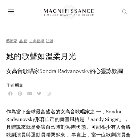
藝術家
,
品·藝
,
古典藝術
,
訪談
她的歌聲如溫柔月光
女高音歌唱家Sondra Radvanovsky的心靈詠歎調
作者
昭文
作為當下全球最富盛名的女高音歌唱家之 一，Sondra
Radvanovsky形容自己的舞臺風格是 「Sandy Singer」，
具體說來就是要讓自己時刻保持狀 態。可能很少有人會將
歌劇演員與運動員聯繫起來， 事實上，當一位歌劇演員全