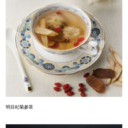
明目杞菊參茶