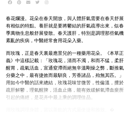
春花爛漫。花朵在春天開放，與人體肝氣需要在春天舒展
有相似的特點。養肝就是要將鬱結的肝氣疏導出來，似春
季萬物生息般舒展發散。春天護肝，特別是調理那些氣機
紊亂的疾病，中醫經常會用花朵入藥。
而玫瑰，正是春天裏最應景兒的一種藥用花朵。《本草正
義》中這樣記載：「玫瑰花，清而不濁，和而不猛，柔肝
醒胃，疏氣活血，宣通窒滯而絕無辛溫剛燥之弊，斷推氣
分藥之中，最有捷效而最馴良，芳香諸品，殆無其匹。」
用如今中醫的話來總結，玫瑰花味甘微苦，性偏溫，擅於
疏肝解鬱，理氣醒脾，活血止痛，能有效緩解氣滯血瘀所
引起的痛經，是花卉中最上乘的調理佳品。
用玫瑰調理身體，當以茶飲的方式最便捷和雅致。�