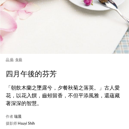
品·藝
,
食藝
四月午後的芬芳
「朝飲木蘭之墜露兮，夕餐秋菊之落英。」古人愛
花，以花入饌，齒頰留香，不但平添風雅，還蘊藏
著深深的智慧。
作者
瑞晨
摄影师
Hsuyi Shih