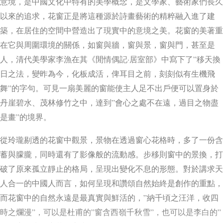
意境，是中國文化中特有的美學概念，是文學家、藝術家們長久
以來的追求，花窗正是將這種源於詩畫藝術的精粹融入進了建
築，在居住的空間中營造出了現實中的意境之美。花窗的美著重
在它與周圍環境的關係，如窗與牆，窗與景，窗與門，甚至是
人，清代美學家李漁在其《閒情偶記·居室部》中寫下了”移天換
日之法，變昨為今，化板成活，俾耳目之前，刻刻似有生機飛
舞”的字句。可見一扇美麗的窗能使主人足不出戶便可以置身於
丹崖碧水、茂林修竹之中，達到”會心之處不在遠，過目之物盡
是畫”的境界。
從玲瓏剔透的花窗中觀景，景物在透過窗心花格時，多了一份含
蓄與朦朧，同時還有了影像般的流動感。步移則窗中的景換，打
破了原來孤立靜止的格局，呈現出變化不息的形態。對於講求天
人合一的中國人而言，如何呈現和讚頌自然始終是創作的重點，
而花窗中的自然永遠是最真實與鮮活的，”納千頃之汪洋，收四
時之爛漫”，可以是杜甫的”窗含西嶺千秋雪”，也可以是李白的”