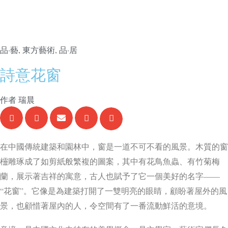
品·藝
,
東方藝術
,
品·居
詩意花窗
作者
瑞晨
在中國傳統建築和園林中，窗是一道不可不看的風景。木質的窗
欞雕琢成了如剪紙般繁複的圖案，其中有花鳥魚蟲、有竹菊梅
蘭，展示著吉祥的寓意，古人也賦予了它一個美好的名字——
“花窗”。它像是為建築打開了一雙明亮的眼睛，顧盼著屋外的風
景，也顧惜著屋內的人，令空間有了一番流動鮮活的意境。