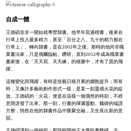
自成一體
王德碩並非一開始就專營隸書。他早年寫過楷書，後來在
行草上投入最多精力，甚至「百分之八、九十的精力都在
行草上」。轉向隸書，是在2002年之後。那時的他尚非職
業書法家，只是偶爾臨帖、鑽研。直到2012年成為職業書
畫家後，在「天天寫、天天練」的積澱中，才有了質的飛
躍。
這種變化與飛躍，有時是技藝日積月累的嫻熟提升；而有
時，又像許多藝術創作形式一樣，是某一刻靈感火花的綻
放。王德碩的「火花」便是在這樣一個偶然的時刻，不經
意間迸發了出來。那一刻，行書的揮灑靈動、魏碑的端謹
方整，悄然在他的隸書作品中匯聚交融，又生長出新的意
韻。
王德碩講到一個細節：那段時間他正大量臨摹魏碑，方