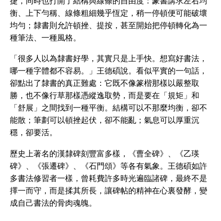
捷，同時也打開了結構與線條的自由度：篆書講求左右均
衡、上下勻稱、線條粗細幾乎恆定，稍一停頓便可能破壞
均勻；隸書則允許頓挫、提按，甚至開始把停頓轉化為一
種筆法、一種風格。
「很多人以為隸書好學，其實只是上手快。想寫好書法，
哪一種字體都不容易。」王德碩說。看似平實的一句話，
卻點出了隸書的真正難處：它既不像篆楷那樣以嚴整取
勝，也不像行草那樣憑縱逸取勢，而是要在「規矩」和
「舒展」之間找到一種平衡。結構可以不那麼均衡，卻不
能散；筆劃可以頓挫起伏，卻不能亂；氣息可以厚重沉
穩，卻要活。
歷史上著名的漢隸碑刻豐富多樣，《曹全碑》、《乙瑛
碑》、《張遷碑》、《石門頌》等各有氣象。王德碩如許
多書法修習者一樣，曾耗費許多時光遍臨諸碑，最終不是
擇一而守，而是揉其所長，讓碑帖的精神在心裏發酵，變
成自己書法的骨肉魂魄。