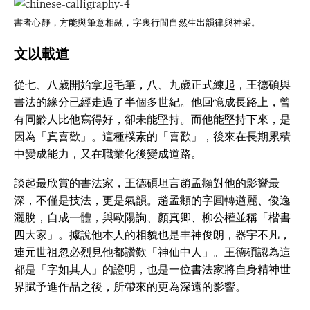
書者心靜，方能與筆意相融，字裏行間自然生出韻律與神采。
文以載道
從七、八歲開始拿起毛筆，八、九歲正式練起，王德碩與
書法的緣分已經走過了半個多世紀。他回憶成長路上，曾
有同齡人比他寫得好，卻未能堅持。而他能堅持下來，是
因為「真喜歡」。這種樸素的「喜歡」，後來在長期累積
中變成能力，又在職業化後變成道路。
談起最欣賞的書法家，王德碩坦言趙孟頫對他的影響最
深，不僅是技法，更是氣韻。趙孟頫的字圓轉遒麗、俊逸
灑脫，自成一體，與歐陽詢、顏真卿、柳公權並稱「楷書
四大家」。據說他本人的相貌也是丰神俊朗，器宇不凡，
連元世祖忽必烈見他都讚歎「神仙中人」。王德碩認為這
都是「字如其人」的證明，也是一位書法家將自身精神世
界賦予進作品之後，所帶來的更為深遠的影響。