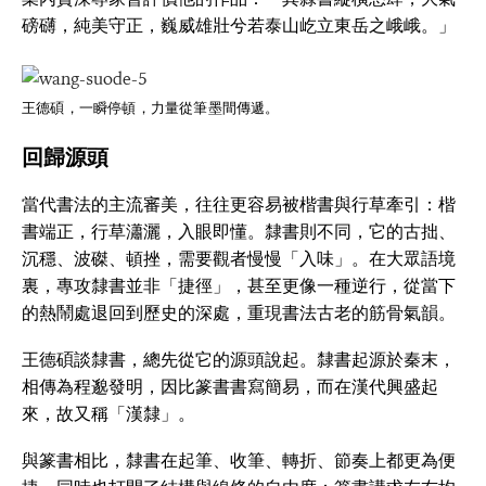
磅礴，純美守正，巍威雄壯兮若泰山屹立東岳之峨峨。」
王德碩，一瞬停頓，力量從筆墨間傳遞。
回歸源頭
當代書法的主流審美，往往更容易被楷書與行草牽引：楷
書端正，行草瀟灑，入眼即懂。隸書則不同，它的古拙、
沉穩、波磔、頓挫，需要觀者慢慢「入味」。在大眾語境
裏，專攻隸書並非「捷徑」，甚至更像一種逆行，從當下
的熱鬧處退回到歷史的深處，重現書法古老的筋骨氣韻。
王德碩談隸書，總先從它的源頭說起。隸書起源於秦末，
相傳為程邈發明，因比篆書書寫簡易，而在漢代興盛起
來，故又稱「漢隸」。
與篆書相比，隸書在起筆、收筆、轉折、節奏上都更為便