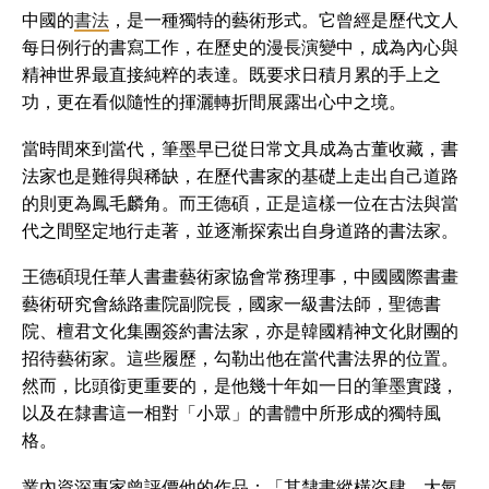
中國的
書法
，是一種獨特的藝術形式。它曾經是歷代文人
每日例行的書寫工作，在歷史的漫長演變中，成為內心與
精神世界最直接純粹的表達。既要求日積月累的手上之
功，更在看似隨性的揮灑轉折間展露出心中之境。
當時間來到當代，筆墨早已從日常文具成為古董收藏，書
法家也是難得與稀缺，在歷代書家的基礎上走出自己道路
的則更為鳳毛麟角。而王德碩，正是這樣一位在古法與當
代之間堅定地行走著，並逐漸探索出自身道路的書法家。
王德碩現任華人書畫藝術家協會常務理事，中國國際書畫
藝術研究會絲路畫院副院長，國家一級書法師，聖德書
院、檀君文化集團簽約書法家，亦是韓國精神文化財團的
招待藝術家。這些履歷，勾勒出他在當代書法界的位置。
然而，比頭銜更重要的，是他幾十年如一日的筆墨實踐，
以及在隸書這一相對「小眾」的書體中所形成的獨特風
格。
業內資深專家曾評價他的作品：「其隸書縱橫恣肆，大氣