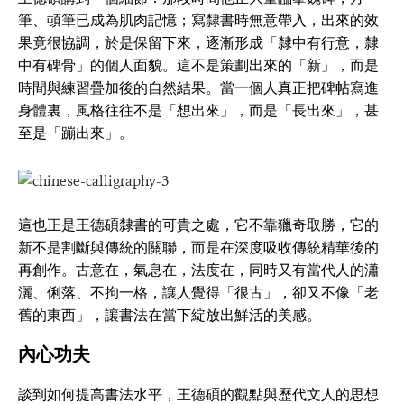
筆、頓筆已成為肌肉記憶；寫隸書時無意帶入，出來的效
果竟很協調，於是保留下來，逐漸形成「隸中有行意，隸
中有碑骨」的個人面貌。這不是策劃出來的「新」，而是
時間與練習疊加後的自然結果。當一個人真正把碑帖寫進
身體裏，風格往往不是「想出來」，而是「長出來」，甚
至是「蹦出來」。
這也正是王德碩隸書的可貴之處，它不靠獵奇取勝，它的
新不是割斷與傳統的關聯，而是在深度吸收傳統精華後的
再創作。古意在，氣息在，法度在，同時又有當代人的瀟
灑、俐落、不拘一格，讓人覺得「很古」，卻又不像「老
舊的東西」，讓書法在當下綻放出鮮活的美感。
內心功夫
談到如何提高書法水平，王德碩的觀點與歷代文人的思想