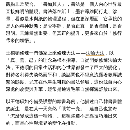
觀點非常契合。「書如其人」，書法是一個人內心世界最
直接鮮明的體現。書法落在紙上，墨在纖維間行走、滲
暈，看似是水與紙的物理過程，但在更深層面，它承接的
是人的精神狀態：是否寧靜，是否正直，是否寬闊，是否
澄明。苦練當然重要，但真正的提升，更多來自於「修行
帶來的領悟」。
王德碩修煉一門佛家上乘修煉大法——
法輪大法
，以
「真、善、忍」的理念為根本指導。自從開始修煉法輪大
法，王德碩的日常生活和內心世界都發生了巨大的變化，
對待名利得失淡然而平和，談話間也不經意流露著敦厚誠
懇的態度。尤其在他畢生耕耘的書法領域，這份源自內心
深處的改變與升華，經常是通過毛筆自然揮灑舒放出來。
以王德碩如今備受讚譽的隸書為例，他描述自己隸書書體
的誕生，是在某一天突然「眼前一亮」，連自己也驚奇
「怎麼變成這樣一種體」。這種躍遷不是靠技巧堆出來
的，而是心性與境界的變化在推動。