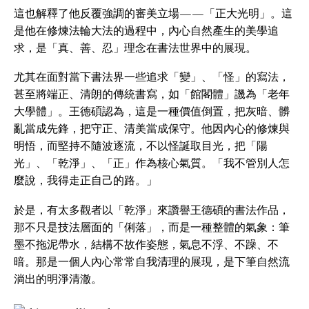
這也解釋了他反覆強調的審美立場——「正大光明」。這
是他在修煉法輪大法的過程中，內心自然產生的美學追
求，是「真、善、忍」理念在書法世界中的展現。
尤其在面對當下書法界一些追求「變」、「怪」的寫法，
甚至將端正、清朗的傳統書寫，如「館閣體」譏為「老年
大學體」。王德碩認為，這是一種價值倒置，把灰暗、髒
亂當成先鋒，把守正、清美當成保守。他因內心的修煉與
明悟，而堅持不隨波逐流，不以怪誕取目光，把「陽
光」、「乾淨」、「正」作為核心氣質。「我不管別人怎
麼說，我得走正自己的路。」
於是，有太多觀者以「乾淨」來讚譽王德碩的書法作品，
那不只是技法層面的「俐落」，而是一種整體的氣象：筆
墨不拖泥帶水，結構不故作姿態，氣息不浮、不躁、不
暗。那是一個人內心常常自我清理的展現，是下筆自然流
淌出的明淨清澈。