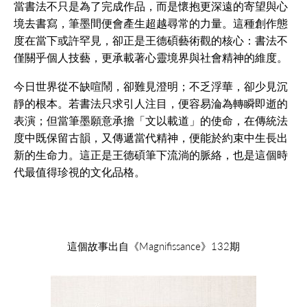
當書法不只是為了完成作品，而是懷抱更深遠的寄望與心
境去書寫，筆墨間便會產生超越尋常的力量。這種創作態
度在當下或許罕見，卻正是王德碩藝術觀的核心：書法不
僅關乎個人技藝，更承載著心靈境界與社會精神的維度。
今日世界從不缺喧鬧，卻難見澄明；不乏浮華，卻少見沉
靜的根本。若書法只求引人注目，便容易淪為轉瞬即逝的
表演；但當筆墨願意承擔「文以載道」的使命，在傳統法
度中既保留古韻，又傳遞當代精神，便能於約束中生長出
新的生命力。這正是王德碩筆下流淌的脈絡，也是這個時
代最值得珍視的文化品格。
這個故事出自《Magnifissance》132期