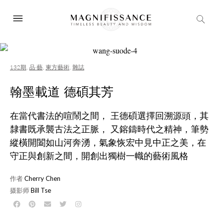
132期
,
品·藝
,
東方藝術
,
雜誌
翰墨載道 德碩其芳
在當代書法的喧鬧之間， 王德碩選擇回溯源頭，其
隸書既承襲古法之正脈， 又鎔鑄時代之精神，筆勢
縱橫開闔如山河奔湧，氣象恢宏中見中正之美，在
守正與創新之間，開創出獨樹一幟的藝術風格
作者
Cherry Chen
摄影师
Bill Tse