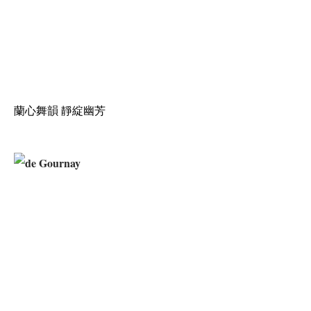
蘭心舞韻 靜綻幽芳