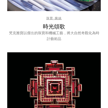
珠寶·腕錶
時光頌歌
梵克雅寶以傑出的珠寶和機械工藝，將大自然奇觀化為時
計藝術品