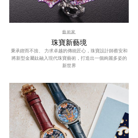
藝術家
珠寶新藝境
秉承鍥而不捨、 力求卓越的傳統匠心，珠寶設計師蔡安和
將新型金屬鈦融入現代珠寶藝術，打造出一個絢麗多姿的
新世界