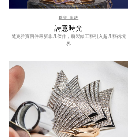
珠寶·腕錶
詩意時光
梵克雅寶兩件最新非凡傑作，將製錶工藝引入超凡藝術境
界