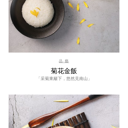
品·藝
菊花金飯
「采菊東籬下，悠然見南山」