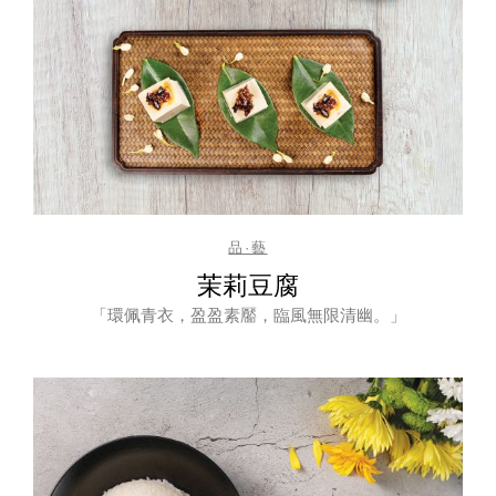
品·藝
茉莉豆腐
「環佩青衣，盈盈素靨，臨風無限清幽。」