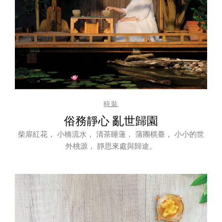
時裝
俗務靜心 亂世歸園
柴扉紅花， 小橋流水， 清茶睡蓮， 蒲團棋臺， 小小的世
外桃源， 靜思來處與歸途。