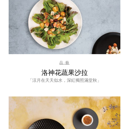
品·藝
洛神花蔬果沙拉
「涼月在天天似水，深紅獨照滿堂秋」