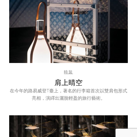
時裝
肩上晴空
在今年的路易威登T臺上，著名的行李箱首次以雙肩包形式
亮相，演繹出灑脫輕盈的旅行藝術。