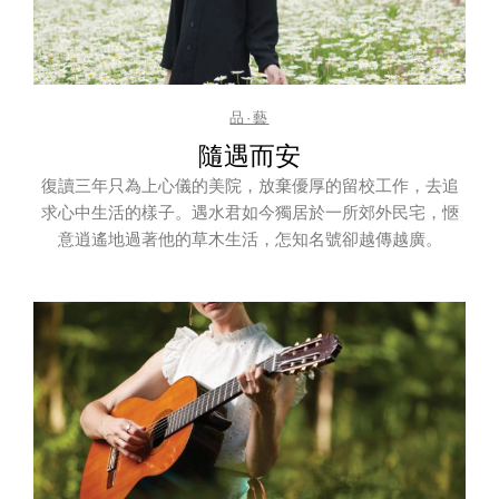
品·藝
隨遇而安
復讀三年只為上心儀的美院，放棄優厚的留校工作，去追
求心中生活的樣子。遇水君如今獨居於一所郊外民宅，愜
意逍遙地過著他的草木生活，怎知名號卻越傳越廣。