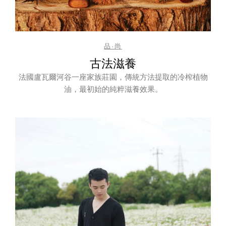
品·尚
古法滋養
法國盧瓦爾河谷一座家族莊園，傳統方法提取的冷榨植物
油，最初始的純粹滋養效果。