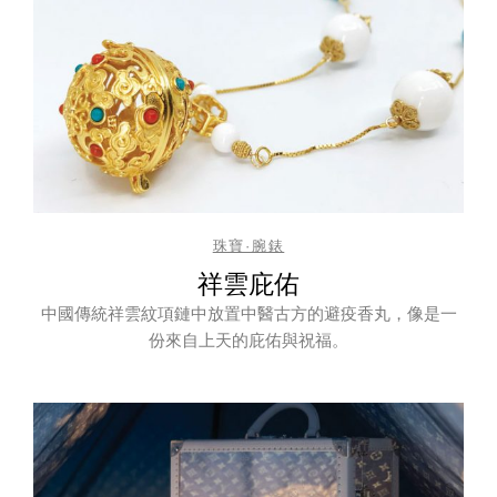
珠寶·腕錶
祥雲庇佑
中國傳統祥雲紋項鏈中放置中醫古方的避疫香丸，像是一
份來自上天的庇佑與祝福。