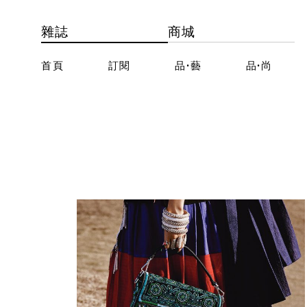
雜誌
商城
首頁
訂閱
品·藝
品·尚