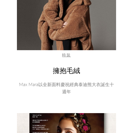
時裝
擁抱毛絨
Max Mara以全新面料慶祝經典泰迪熊大衣誕生十
週年