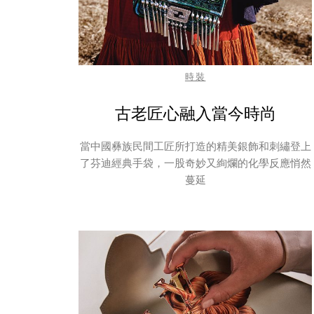
時裝
古老匠心融入當今時尚
當中國彝族民間工匠所打造的精美銀飾和刺繡登上
了芬迪經典手袋，一股奇妙又絢爛的化學反應悄然
蔓延