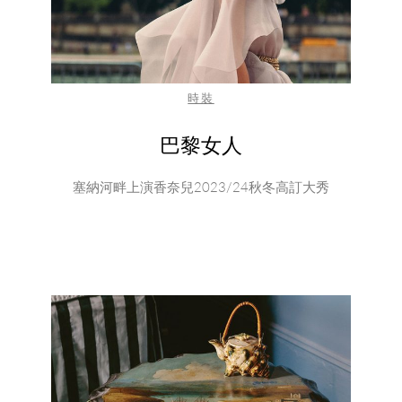
時裝
巴黎女人
塞納河畔上演香奈兒2023/24秋冬高訂大秀