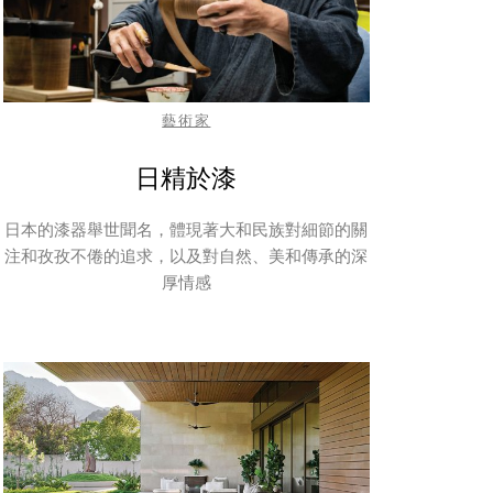
藝術家
日精於漆
日本的漆器舉世聞名，體現著大和民族對細節的關
注和孜孜不倦的追求，以及對自然、美和傳承的深
厚情感