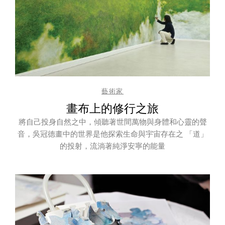
藝術家
畫布上的修行之旅
將自己投身自然之中，傾聽著世間萬物與身體和心靈的聲
音，吳冠德畫中的世界是他探索生命與宇宙存在之 「道」
的投射，流淌著純淨安寧的能量