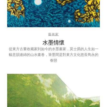
藝術家
水墨情懷
從東方古董收藏家到如今的水墨畫家，莫士撝的人生如一
幅意韻連綿的山水畫卷，筆墨間是對東方文化悠長雋永的
眷戀