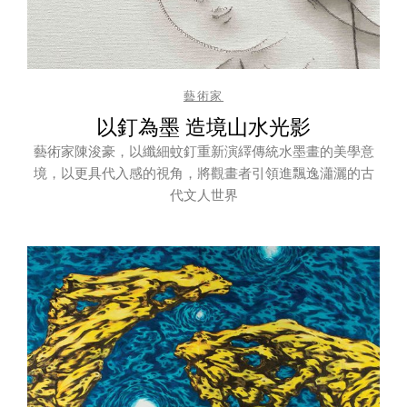
藝術家
以釘為墨 造境山水光影
藝術家陳浚豪，以纖細蚊釘重新演繹傳統水墨畫的美學意
境，以更具代入感的視角，將觀畫者引領進飄逸瀟灑的古
代文人世界