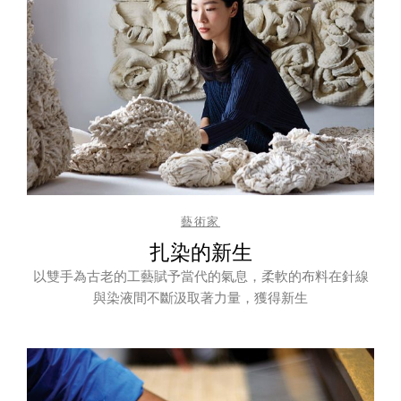
藝術家
扎染的新生
以雙手為古老的工藝賦予當代的氣息，柔軟的布料在針線
與染液間不斷汲取著力量，獲得新生