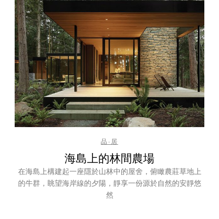
品·居
海島上的林間農場
在海島上構建起一座隱於山林中的屋舍，俯瞰農莊草地上
的牛群，眺望海岸線的夕陽，靜享一份源於自然的安靜悠
然