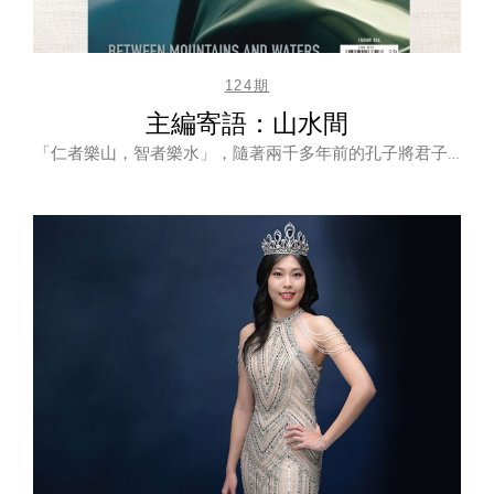
124期
主編寄語：山水間
「仁者樂山，智者樂水」，隨著兩千多年前的孔子將君子…