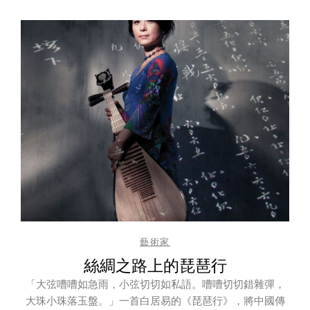
藝術家
絲綢之路上的琵琶行
「大弦嘈嘈如急雨，小弦切切如私語。嘈嘈切切錯雜彈，
大珠小珠落玉盤。」一首白居易的《琵琶行》，將中國傳