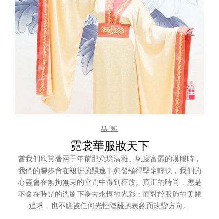
品·藝
霓裳華服妝天下
當我們欣賞著兩千年前那意境清雅、氣度富麗的漢服時，
我們的腳步會在裙裾的飄逸中愈發顯得堅定輕快，我們的
心靈會在無拘無束的空間中得到釋放。真正的時尚，應是
不會在時光的洗刷下褪去永恆的光彩；而對於服飾的美麗
追求，也不應被任何光怪陸離的表象而改變方向。