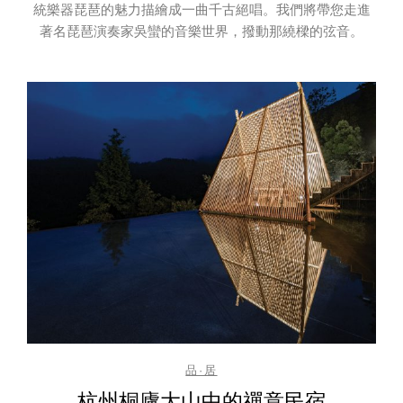
統樂器琵琶的魅力描繪成一曲千古絕唱。我們將帶您走進
著名琵琶演奏家吳蠻的音樂世界，撥動那繞樑的弦音。
品·居
杭州桐廬大山中的禪意民宿