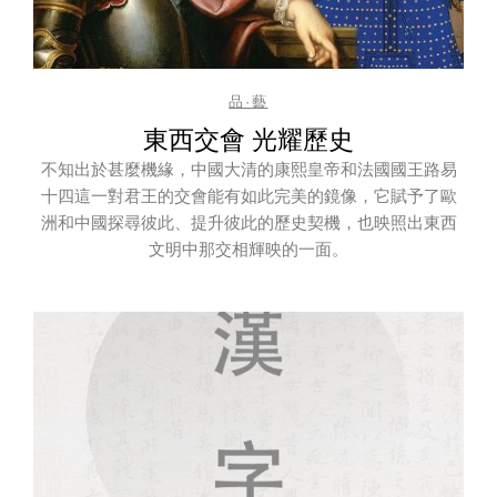
品·藝
東西交會 光耀歷史
不知出於甚麼機緣，中國大清的康熙皇帝和法國國王路易
十四這一對君王的交會能有如此完美的鏡像，它賦予了歐
洲和中國探尋彼此、提升彼此的歷史契機，也映照出東西
文明中那交相輝映的一面。