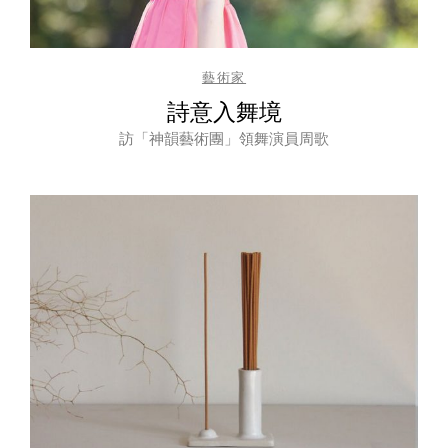
藝術家
詩意入舞境
訪「神韻藝術團」領舞演員周歌