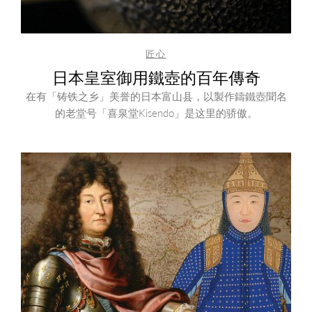
匠心
日本皇室御用鐵壺的百年傳奇
在有「铸铁之乡」美誉的日本富山县，以製作鑄鐵壺聞名
的老堂号「喜泉堂Kisendo」是这里的骄傲。