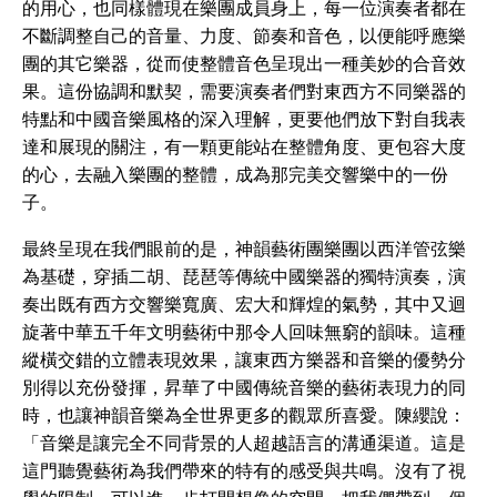
的用心，也同樣體現在樂團成員身上，每一位演奏者都在
不斷調整自己的音量、力度、節奏和音色，以便能呼應樂
團的其它樂器，從而使整體音色呈現出一種美妙的合音效
果。這份協調和默契，需要演奏者們對東西方不同樂器的
特點和中國音樂風格的深入理解，更要他們放下對自我表
達和展現的關注，有一顆更能站在整體角度、更包容大度
的心，去融入樂團的整體，成為那完美交響樂中的一份
子。
最終呈現在我們眼前的是，神韻藝術團樂團以西洋管弦樂
為基礎，穿插二胡、琵琶等傳統中國樂器的獨特演奏，演
奏出既有西方交響樂寬廣、宏大和輝煌的氣勢，其中又迴
旋著中華五千年文明藝術中那令人回味無窮的韻味。這種
縱橫交錯的立體表現效果，讓東西方樂器和音樂的優勢分
別得以充份發揮，昇華了中國傳統音樂的藝術表現力的同
時，也讓神韻音樂為全世界更多的觀眾所喜愛。陳纓說：
「音樂是讓完全不同背景的人超越語言的溝通渠道。這是
這門聽覺藝術為我們帶來的特有的感受與共鳴。沒有了視