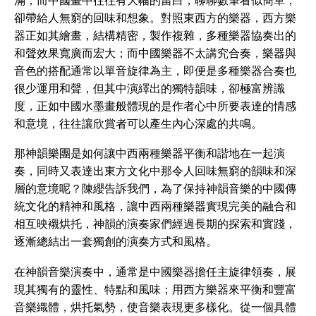
滿；而中國畫中往往有大幅的留白，聊聊數筆看似簡單，
卻帶給人無窮的回味和想象。對照東西方的樂器，西方樂
器正如其繪畫，結構精密，製作複雜，多種樂器協奏出的
和聲效果寬廣而宏大；而中國樂器不太講究合奏，樂器與
音色的搭配通常以單音旋律為主，即便是多種樂器合奏也
很少運用和聲，但其中演繹出的獨特韻味，卻極富辨識
度，正如中國水墨畫般體現的是作者心中所要表達的情感
和意境，往往讓欣賞者可以產生內心深處的共鳴。
那神韻樂團是如何讓中西兩種樂器平衡和諧地在一起演
奏，同時又表達出東方文化中那令人回味無窮的韻味和深
層的意境呢？陳纓告訴我們，為了保持神韻音樂的中國傳
統文化的精神和風格，讓中西兩種樂器實現完美的融合和
相互映襯烘托，神韻的演奏家們經過長期的探索和實踐，
逐漸總結出一套獨創的演奏方式和風格。
在神韻音樂演奏中，通常是中國樂器擔任主旋律領奏，展
現其獨有的靈性、特點和風味；用西方樂器來平衡和豐富
音樂織體，烘托氣勢，使音樂表現更多樣化。從一個具體