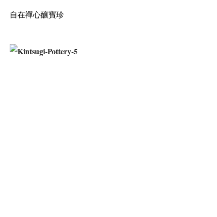
自在禪心釀寶珍