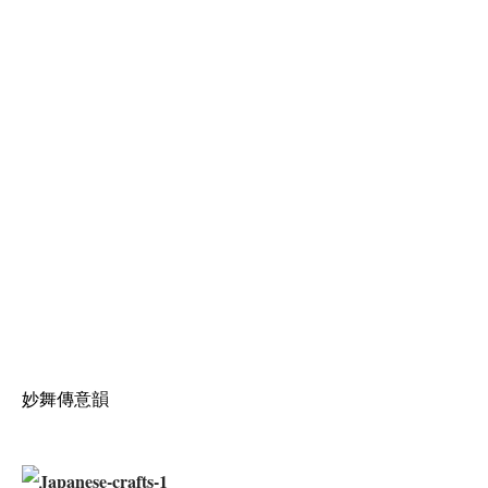
妙舞傳意韻