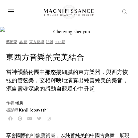
藝術家
,
品·藝
,
東方藝術
,
訪談
,
113期
東西方音樂的完美結合
當神韻藝術團中那悠揚細膩的東方樂器，與西方恢
弘的管弦樂，交相輝映地演奏出純善純美的樂音，
源自靈魂深處的感動自觀眾心中升起
作者
瑞晨
摄影师
Kenji Kobayashi
享譽國際的
神韻藝術團
，以純善純美的中國古典舞，展現