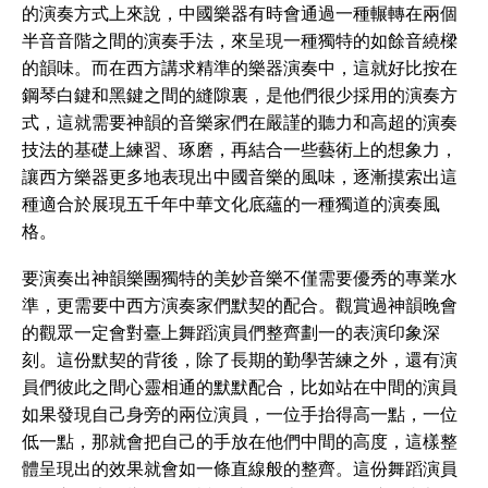
的演奏方式上來說，中國樂器有時會通過一種輾轉在兩個
半音音階之間的演奏手法，來呈現一種獨特的如餘音繞樑
的韻味。而在西方講求精準的樂器演奏中，這就好比按在
鋼琴白鍵和黑鍵之間的縫隙裏，是他們很少採用的演奏方
式，這就需要神韻的音樂家們在嚴謹的聽力和高超的演奏
技法的基礎上練習、琢磨，再結合一些藝術上的想象力，
讓西方樂器更多地表現出中國音樂的風味，逐漸摸索出這
種適合於展現五千年中華文化底蘊的一種獨道的演奏風
格。
要演奏出神韻樂團獨特的美妙音樂不僅需要優秀的專業水
準，更需要中西方演奏家們默契的配合。觀賞過神韻晚會
的觀眾一定會對臺上舞蹈演員們整齊劃一的表演印象深
刻。這份默契的背後，除了長期的勤學苦練之外，還有演
員們彼此之間心靈相通的默默配合，比如站在中間的演員
如果發現自己身旁的兩位演員，一位手抬得高一點，一位
低一點，那就會把自己的手放在他們中間的高度，這樣整
體呈現出的效果就會如一條直線般的整齊。這份舞蹈演員