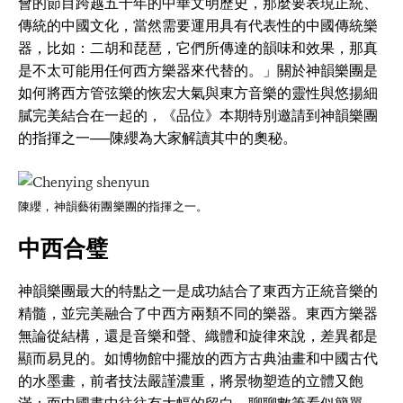
會的節目跨越五千年的中華文明歷史，那麼要表現正統、
傳統的中國文化，當然需要運用具有代表性的中國傳統樂
器，比如：二胡和琵琶，它們所傳達的韻味和效果，那真
是不太可能用任何西方樂器來代替的。」關於神韻樂團是
如何將西方管弦樂的恢宏大氣與東方音樂的靈性與悠揚細
膩完美結合在一起的，《品位》本期特別邀請到神韻樂團
的指揮之一──陳纓為大家解讀其中的奧秘。
陳纓，神韻藝術團樂團的指揮之一。
中西合璧
神韻樂團最大的特點之一是成功結合了東西方正統音樂的
精髓，並完美融合了中西方兩類不同的樂器。東西方樂器
無論從結構，還是音樂和聲、織體和旋律來說，差異都是
顯而易見的。如博物館中擺放的西方古典油畫和中國古代
的水墨畫，前者技法嚴謹濃重，將景物塑造的立體又飽