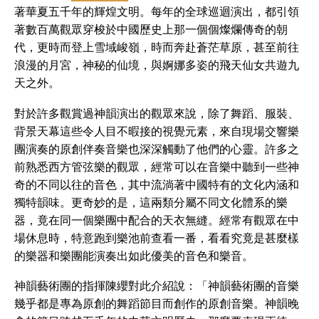
著華夏五千年的輝煌文明。每年的全球巡迴演出，都引領
著數百萬觀眾穿梭於中國歷史上那一個個燦爛傳奇的朝
代，更時而登上雪域峻嶺，時而奔赴蒼茫草原，甚至前往
浪漫的月宮，神秘的仙境，與婀娜多姿的飛天仙女共遊九
天之外。
對於許多觀賞過神韻演出的觀眾來說，除了舞蹈、服裝、
背景天幕這些令人目不暇接的視覺元素，來自現場交響樂
團演奏的原創伴奏音樂也深深觸動了他們的心靈。許多之
前熟悉西方管弦樂的觀眾，經常可以在音樂中聽到一些神
奇的不同以往的音色，其中流淌著中國特有的文化內涵和
獨特韻味。更奇妙的是，這兩類分屬不同文化體系的樂
器，竟在同一個樂團中配合的天衣無縫。經常有觀眾在中
場休息時，特意跑到樂池前查看一番，看看究竟是甚麼樣
的樂器和樂團能演奏出如此優美的音色和樂音。
神韻藝術團的指揮陳纓對此介紹說：「神韻藝術團的音樂
幾乎都是專為原創的舞蹈節目而創作的原創音樂。神韻晚