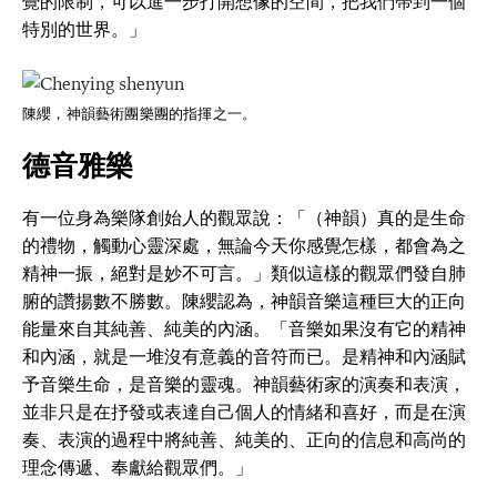
覺的限制，可以進一步打開想像的空間，把我們帶到一個
特別的世界。」
陳纓，神韻藝術團樂團的指揮之一。
德音雅樂
有一位身為樂隊創始人的觀眾說：「（神韻）真的是生命
的禮物，觸動心靈深處，無論今天你感覺怎樣，都會為之
精神一振，絕對是妙不可言。」類似這樣的觀眾們發自肺
腑的讚揚數不勝數。陳纓認為，神韻音樂這種巨大的正向
能量來自其純善、純美的內涵。「音樂如果沒有它的精神
和內涵，就是一堆沒有意義的音符而已。是精神和內涵賦
予音樂生命，是音樂的靈魂。神韻藝術家的演奏和表演，
並非只是在抒發或表達自己個人的情緒和喜好，而是在演
奏、表演的過程中將純善、純美的、正向的信息和高尚的
理念傳遞、奉獻給觀眾們。」