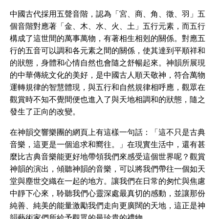
中國古代採用五聲音階，認為「宮、商、角、徵、羽」五
個音階對應著「金、木、水、火、土」五行元素，而五行
構成了這世間的萬事萬物，有著相生相剋的關係。對應五
行的五音可以調和各元素之間的關係，使其達到平順祥和
的狀態，身體和心情自然也會隨之舒暢起來。神韻所展現
的中華傳統文化的美好，是中國古人順天敬神，符合萬物
運轉規律的智慧體現，與五行和自然規律相呼應，觀眾在
觀賞時不知不覺間便也進入了與天地相調和的狀態，隨之
發生了正向的改變。
在神韻交響樂團的網頁上有這樣一句話：「這不只是古典
音樂，這更是一個追求和嚮往。」在現實生活中，還有甚
麼比古典音樂能更好地帶領我們來感受這個世界呢？觀賞
神韻的演出，傾聽神韻的音樂，可以將我們帶往一個如天
堂與塵世交織在一起的地方。讓我們在日常的匆忙與焦慮
中靜下心來，聆聽我們心靈深處最真切的感動，並讓那份
純善、純美的能量激勵我們走向更廣闊的天地，這正是神
韻藝術家們所給予觀眾的最珍貴的禮物。