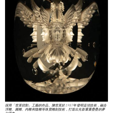
採用「世英切割」工藝的作品。陳世英於1987年發明這項技術，融合
浮雕、圓雕、內雕和陰雕等珠寶雕刻技術，打造出光影重重疊疊的夢