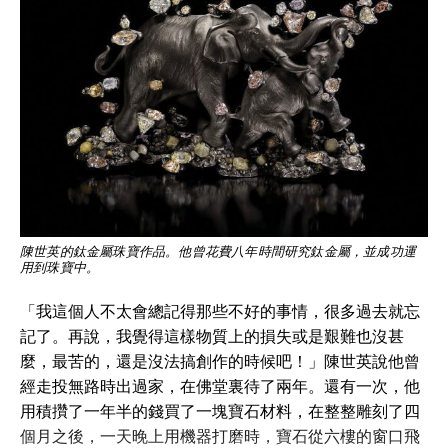
陳世英的鈦金屬珠寶作品。他曾花費八年時間研究鈦金屬，並成功運
用到珠寶中。
「我這個人不太會總記得那些不好的事情，很多過去就忘
記了。再說，我覺得這樣物質上的損失或是艱難也沒甚
麼，最苦的，還是沒法搞創作的時候吧！」陳世英說他曾
經走投無路時出過家，在佛堂裏待了兩年。還有一次，他
用積攢了一年半的錢買了一塊寶石材料，在整整雕刻了四
個月之後，一天晚上用機器打磨時，寶石從六樓的窗口飛