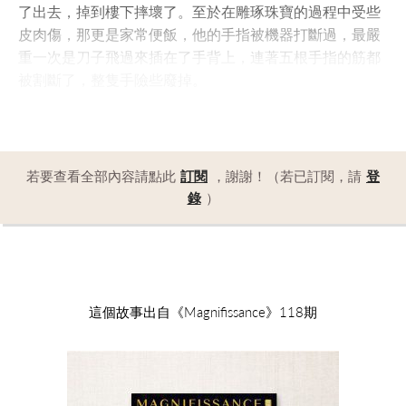
了出去，掉到樓下摔壞了。至於在雕琢珠寶的過程中受些
皮肉傷，那更是家常便飯，他的手指被機器打斷過，最嚴
重一次是刀子飛過來插在了手背上，連著五根手指的筋都
被割斷了，整隻手險些廢掉。
若要查看全部內容請點此
訂閱
，謝謝！（若已訂閱，請
登
錄
）
這個故事出自《Magnifissance》118期