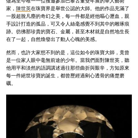
做為至今唯一一位獲邀參加巴黎古董雙年展的華人藝術
家，
陳世英
在珠寶界是舉世公認的大師。他的作品充滿了
一股超脫凡塵的奇幻之美，每一件都是經他嘔心瀝血，親
手設計打造的孤品，可又令人絲毫感覺不到其中的雕琢痕
跡。彷彿那珍貴的寶石、金屬，甚至木材就是自然地生長
在了一起，自然煥發出了動人心魄的美感。
然而，也許大家想不到的是，這位如今的珠寶大師，竟曾
是一位家人眼中毫無前途的少年。當我們面對陳世英，聽
他用平和淡然的語調講述過往那些曲折與艱辛，方知原來
每一件絕世珍寶的誕生，都曾歷經過剜心透骨的痛楚磨
礪。