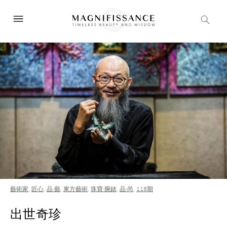
藝術家
,
匠心
,
品·藝
,
東方藝術
,
珠寶·腕錶
,
品·尚
,
118期
出世奇珍