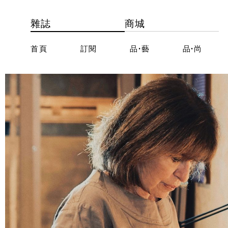
雜誌
商城
首頁
訂閱
品·藝
品·尚