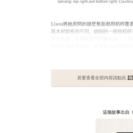
Salvaing; top right and bottom right: Courte
Lison將她房間的牆壁整面都用稻桿
親木材頗有些不同。細細的一根根稻桿
引人的是，它居然是閃閃發光的。「大
稻桿本身就是這樣，會隨著光線變化而
若要查看全部內容請點此
訂
這個故事出自《Mag