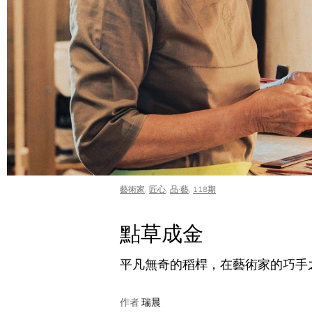
藝術家
,
匠心
,
品·藝
,
118期
點草成金
平凡無奇的稻桿，在藝術家的巧手
作者
瑞晨