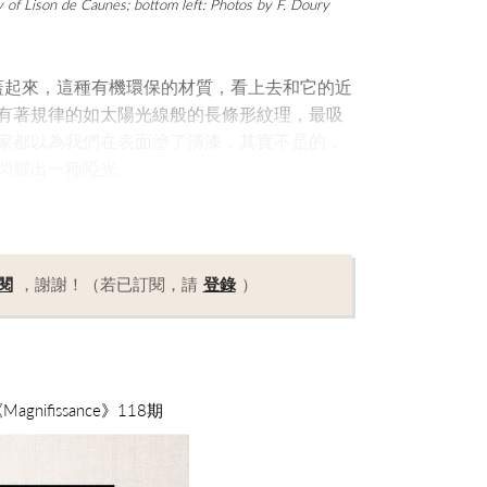
sy of Lison de Caunes; bottom left: Photos by F. Doury
覆蓋起來，這種有機環保的材質，看上去和它的近
有著規律的如太陽光線般的長條形紋理，最吸
家都以為我們在表面塗了清漆，其實不是的，
閃耀出一種啞光。」
閱
，謝謝！（若已訂閱，請
登錄
）
nifissance》118期