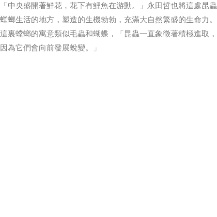
「中央盛開著鮮花，花下有鯉魚在游動。」永田哲也將這處昆蟲
螳螂生活的地方，塑造的生機勃勃，充滿大自然繁盛的生命力。
這裏螳螂的寓意類似毛蟲和蝴蝶，「昆蟲一直象徵著積極進取，
因為它們會向前發展蛻變。」