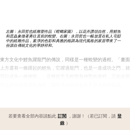
左圖：永田哲也紙雕塑作品《螳螂家園》，以花卉讚頌自然，用鯉魚
和昆蟲象徵著勇往直前的蛻變。右圖：永田哲也一幅放置在私人宅邸
中的紙雕作品，素淨的色彩和典雅的格調為現代風格的家居帶來了一
份源自傳統文化的寧靜祥和。
東方文化中鯉魚躍龍門的傳說，同樣是一種蛻變的過程。「畫面
上方還有一條躍起的鯉魚，它躍過龍門，也是一道成功之門，就
可以成為一條神龍。」這種從平凡蛻變為神聖的過程，正如永田
哲也創作紙雕塑的過程，讓平凡的紙張化作不平凡的藝術品。
訂閱
登
若要查看全部內容請點此
，謝謝！（若已訂閱，請
錄
）