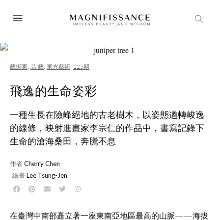
藝術家
,
品·藝
,
東方藝術
,
125期
飛逸的生命姿彩
一種生長在險峰絕地的古老樹木，以姿態遒轉峻逸
的線條，映射進畫家李宗仁的作品中，書寫記錄下
生命的滄海桑田，奔騰不息
作者
Cherry Chen
繪畫
Lee Tsung-Jen
在臺灣中南部矗立著一座東南亞地區最高的山脈——海拔