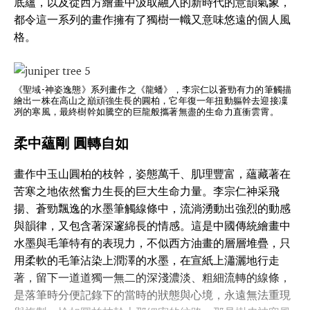
底蘊，以及從西方繪畫中汲取融入的新時代的意韻氣象，
都令這一系列的畫作擁有了獨樹一幟又意味悠遠的個人風
格。
《聖域-神姿逸態》系列畫作之《龍蟠》，李宗仁以蒼勁有力的筆觸描
繪出一株在高山之巔頑強生長的圓柏，它年復一年扭動軀幹去迎接凜
冽的寒風，最終樹幹如騰空的巨龍般攜著無盡的生命力直衝雲霄。
柔中蘊剛 圓轉自如
畫作中玉山圓柏的枝幹，姿態萬千、肌理豐富，蘊藏著在
苦寒之地依然奮力生長的巨大生命力量。李宗仁神采飛
揚、蒼勁飄逸的水墨筆觸線條中，流淌湧動出強烈的動感
與韻律，又包含著深邃綿長的情感。這是中國傳統繪畫中
水墨與毛筆特有的表現力，不似西方油畫的層層堆疊，只
用柔軟的毛筆沾染上潤澤的水墨，在宣紙上瀟灑地行走
著，留下一道道獨一無二的深淺濃淡、粗細流轉的線條，
是落筆時分便記錄下的當時的狀態與心境，永遠無法重現