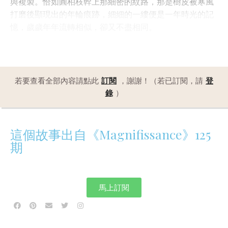
與複製。恰如圓柏枝幹上那細密的紋路，那是樹皮被寒風
打磨後顯現出的年輪痕跡，細細的一縷便是一年時光的記
憶，歲歲年年流轉相似，卻又不盡相同。
若要查看全部內容請點此
訂閱
，謝謝！（若已訂閱，請
登
錄
）
這個故事出自《Magnifissance》125
期
馬上訂閱