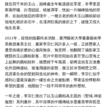
接近四千米的玉山，巔峰處全年氣溫接近零度，冬季更是
寒風呼嘯、白雪皚皚、植被凋零，恍如一片極峰險地的世
界。在如此險惡的環境中，一種古老的樹木玉山圓柏卻頑
強地扎根於岩石中，在凜冽狂風的摧折之下，緩慢又恆久
地生長著。
2021年，疫情的陰霾尚未消散，臺灣藝術大學書畫藝術學
系教授兼系主任，畫家李宗仁與許多人一樣，正經歷家人
遭受病痛折磨的心傷與無奈。無意間，他翻開了攝影家王
聰賢的玉山圓柏影集，照片中那些宛如在蒼茫雪山雲海之
上起舞的圓柏枝幹，雖歷經千年風霜，卻將這份亙古滄桑
化作扭轉遒結、俊逸飛揚的姿態，傲立於冰雪峭壁之間，
見證著生命的堅韌與造化的神奇。那一瞬間，李宗仁似乎
感到心靈最深處的一縷生命之光被點燃，帶著這份悸動和
希望的靈感，他開始了一段不同尋常的創作歷程。
一年之後，李宗仁推出了以玉山圓柏為主題的《聖域-神姿
逸態》系列畫作，其中深厚的中國傳統水墨畫美學與哲思